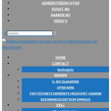
GEMEENTEBERICHTEN
VUGHT.NU
HAAREN.NU
VIDEO’S
x
HOME
CONTACT
Spelregels
KERKEN
H. NICOLAASKERK
OPEN KERK
PROTESTANTE GEMEENTE HELEVOIRT-HAAREN
BEZINNINGSCENTRUM EMMAUS
V55+