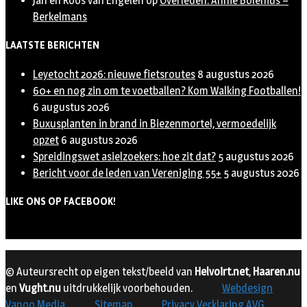
Jan en Roos van Engelen
op
Overleden: Annie Bolenius –
Berkelmans
LAATSTE BERICHTEN
Leyetocht 2026: nieuwe fietsroutes
8 augustus 2026
60+ en nog zin om te voetballen? Kom Walking Footballen!
6 augustus 2026
Buxusplanten in brand in Biezenmortel, vermoedelijk
opzet
6 augustus 2026
Spreidingswet asielzoekers: hoe zit dat?
5 augustus 2026
Bericht voor de leden van Vereniging 55+
5 augustus 2026
LIKE ONS OP FACEBOOK!
© Auteursrecht op eigen tekst/beeld van
Helvoirt.net
,
Haaren.nu
en
Vught.nu
uitdrukkelijk voorbehouden.
Webdesign
Vanoo Media
Sitemap
Privacy Verklaring AVG