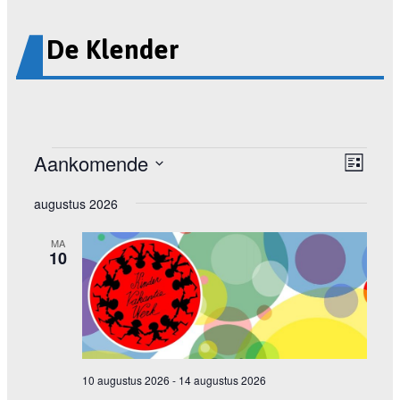
De Klender