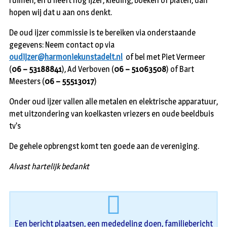
ruimen, en u heeft nog ijzer, kleding, boeken of platen, dan
hopen wij dat u aan ons denkt.
De oud ijzer commissie is te bereiken via onderstaande
gegevens: Neem contact op via
oudijzer@harmoniekunstadelt.nl
of bel met Piet Vermeer
(
06 – 53188841
), Ad Verboven (
06 – 51063508
) of Bart
Meesters (
06 – 55513017
)
Onder oud ijzer vallen alle metalen en elektrische apparatuur,
met uitzondering van koelkasten vriezers en oude beeldbuis
tv’s
De gehele opbrengst komt ten goede aan de vereniging.
Alvast hartelijk bedankt
Een bericht plaatsen, een mededeling doen, familiebericht