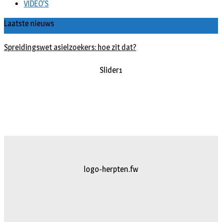
VIDEO’S
Laatste nieuws
Spreidingswet asielzoekers: hoe zit dat?
slider2
logo-herpten.fw