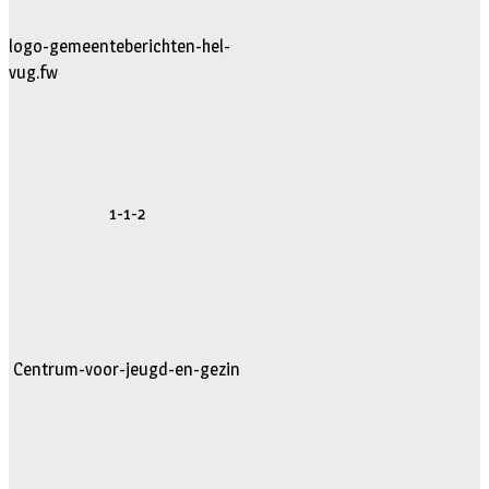
logo-gemeenteberichten-hel-
vug.fw
1-1-2
Centrum-voor-jeugd-en-gezin