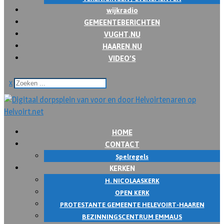
wijkradio
GEMEENTEBERICHTEN
VUGHT.NU
HAAREN.NU
VIDEO’S
x
HOME
CONTACT
Spelregels
KERKEN
H. NICOLAASKERK
OPEN KERK
PROTESTANTE GEMEENTE HELEVOIRT-HAAREN
BEZINNINGSCENTRUM EMMAUS