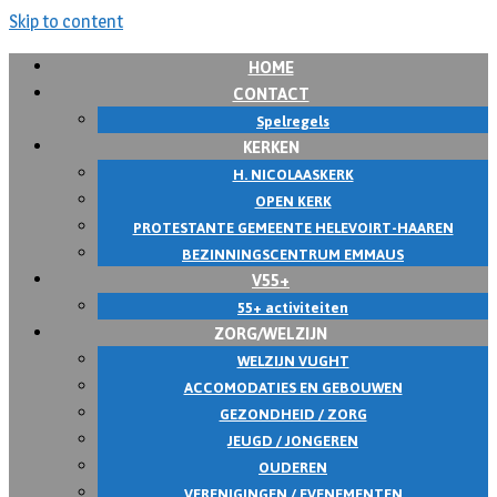
Skip to content
HOME
CONTACT
Spelregels
KERKEN
H. NICOLAASKERK
OPEN KERK
PROTESTANTE GEMEENTE HELEVOIRT-HAAREN
BEZINNINGSCENTRUM EMMAUS
V55+
55+ activiteiten
ZORG/WELZIJN
WELZIJN VUGHT
ACCOMODATIES EN GEBOUWEN
GEZONDHEID / ZORG
JEUGD / JONGEREN
OUDEREN
VERENIGINGEN / EVENEMENTEN