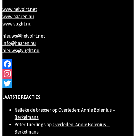
www.helvoirt.net
www.haaren.nu
www.vught.nu
nieuws@helvoirt.net
info@haaren.nu
nieuws@vught.nu
Facebook
Instagram
Twitter
LAATSTE REACTIES
Nelleke de bresser
op
Overleden: Annie Bolenius –
Berkelmans
Peter Tuerlings
op
Overleden: Annie Bolenius –
Berkelmans