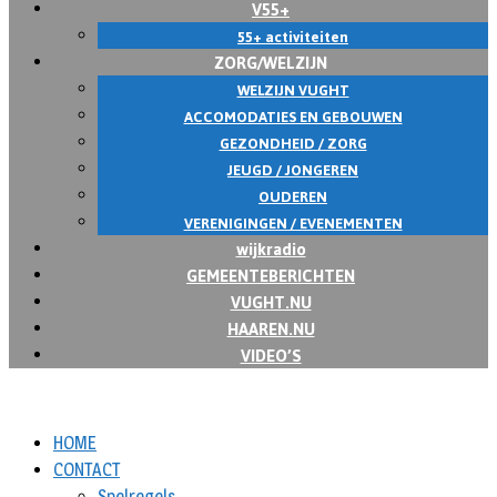
V55+
55+ activiteiten
ZORG/WELZIJN
WELZIJN VUGHT
ACCOMODATIES EN GEBOUWEN
GEZONDHEID / ZORG
JEUGD / JONGEREN
OUDEREN
VERENIGINGEN / EVENEMENTEN
wijkradio
GEMEENTEBERICHTEN
VUGHT.NU
HAAREN.NU
VIDEO’S
HOME
CONTACT
Spelregels