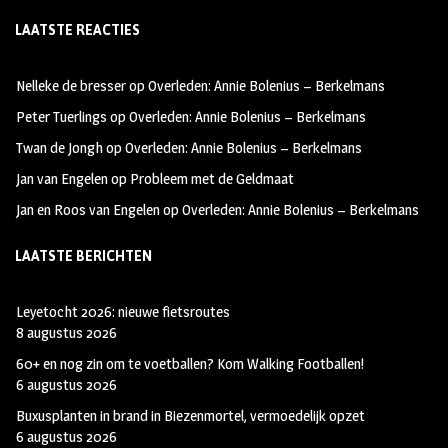
ce
st
wi
LAATSTE REACTIES
b
ag
tt
oo
ra
er
Nelleke de bresser
op
Overleden: Annie Bolenius – Berkelmans
k
m
Peter Tuerlings
op
Overleden: Annie Bolenius – Berkelmans
Twan de Jongh
op
Overleden: Annie Bolenius – Berkelmans
Jan van Engelen
op
Probleem met de Geldmaat
Jan en Roos van Engelen
op
Overleden: Annie Bolenius – Berkelmans
LAATSTE BERICHTEN
Leyetocht 2026: nieuwe fietsroutes
8 augustus 2026
60+ en nog zin om te voetballen? Kom Walking Footballen!
6 augustus 2026
Buxusplanten in brand in Biezenmortel, vermoedelijk opzet
6 augustus 2026