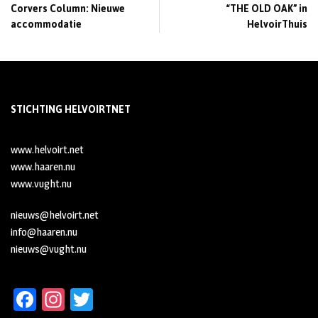
Corvers Column: Nieuwe
“THE OLD OAK” in
accommodatie
HelvoirThuis
STICHTING HELVOIRTNET
www.helvoirt.net
www.haaren.nu
www.vught.nu
nieuws@helvoirt.net
info@haaren.nu
nieuws@vught.nu
Fa
In
T