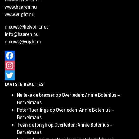
www.haaren.nu
www.vught.nu
nieuws@helvoirt.net
info@haaren.nu
nieuws@vught.nu
Facebook
Instagram
LAATSTE REACTIES
Twitter
Nelleke de bresser
op
Overleden: Annie Bolenius –
Berkelmans
Peter Tuerlings
op
Overleden: Annie Bolenius –
Berkelmans
Twan de Jongh
op
Overleden: Annie Bolenius –
Berkelmans