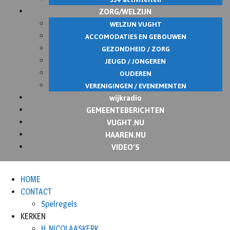
ZORG/WELZIJN
WELZIJN VUGHT
ACCOMODATIES EN GEBOUWEN
GEZONDHEID / ZORG
JEUGD / JONGEREN
OUDEREN
VERENIGINGEN / EVENEMENTEN
wijkradio
GEMEENTEBERICHTEN
VUGHT.NU
HAAREN.NU
VIDEO’S
HOME
CONTACT
Spelregels
KERKEN
H. NICOLAASKERK