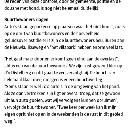
De reden van deze controle, door de gemeente, politie en de
douane met hond, is nog niet helemaal duidelijk!
Buurtbewoners klagen
Auto’s staan geparkeerd op plaatsen waar het niet hoort, zoals
op de oprit van buurtbewoners en de hoeveelheid
geluidsoverlast die er is zijn de buurtbewoners beu. Buren aan
de Nieuwkuijkseweg en “het villapark” hebben enorm veel last.
“Het gaat maar door en er komt geen eind aan de overlast”,
aldus een van de buurtbewoners. We zijn rust gewend hier op
d’n Distelberg en dit gaat te ver, vervolgt hij. De buurt is er
helemaal klaar mee, morgen is er een buurtoverleg.
“Soms staan er wel 100 auto’s in de omgeving van het pand.
Als ze dan vertrokken zijn ligt er overal troep, dat ze gewoon
uit hun auto gooien, wat wij vervolgens kunnen opruimen”,
vervolgt de buurtbewoner. “Twee keer per week kan ik mijn
eigen oprit niet op en in de weekenden is de rust in dit gebied
weg!”.