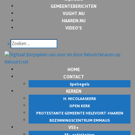
GEMEENTEBERICHTEN
VUGHT.NU
HAAREN.NU
VIDEO’S
x
HOME
CONTACT
Spelregels
KERKEN
H. NICOLAASKERK
OPEN KERK
PROTESTANTE GEMEENTE HELEVOIRT-HAAREN
BEZINNINGSCENTRUM EMMAUS
V55+
55+ activiteiten