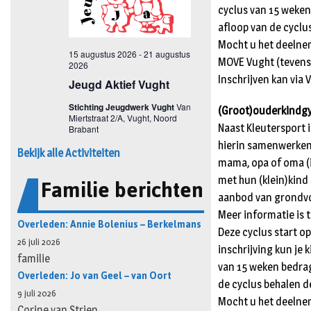
cyclus van 15 weken
afloop van de cyclu
Mocht u het deelne
MOVE Vught (tevens 
Inschrijven kan via
(Groot)ouderkindgym
Naast Kleutersport 
hierin samenwerken.
Bekijk alle Activiteiten
mama, opa of oma (i
Familie berichten
met hun (klein)kind
aanbod van grondvor
Meer informatie is 
Overleden: Annie Bolenius – Berkelmans
Deze cyclus start op
26 juli 2026
inschrijving kun je 
familie
van 15 weken bedrag
Overleden: Jo van Geel – van Oort
de cyclus behalen d
9 juli 2026
Mocht u het deelne
Corine van Strien