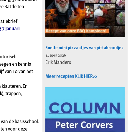
ce Battle ten
atiebrief
 7 januari
Snelle mini pizzaatjes van pittabroodjes
11 april 2026
motorisch
Erik Manders
ewegen en kennis
f van 10 van het
Meer recepten KLIK HIER>>
 klauteren. Er
), trappen,
 van de basisschool.
osten voor deze