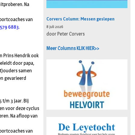
uitproberen. Na
Corvers Column: Messen geslepen
sportcoaches van
579 6883.
8 juli 2026
door Peter Corvers
Meer Columns KLIK HIER>>
n Prins Hendrik ook
eleidt door papa,
oot)ouders samen
en gevarieerd
t/m 3 jaar. Bij
ten voor deze cyclus
eren. Na afloop van
sportcoaches van