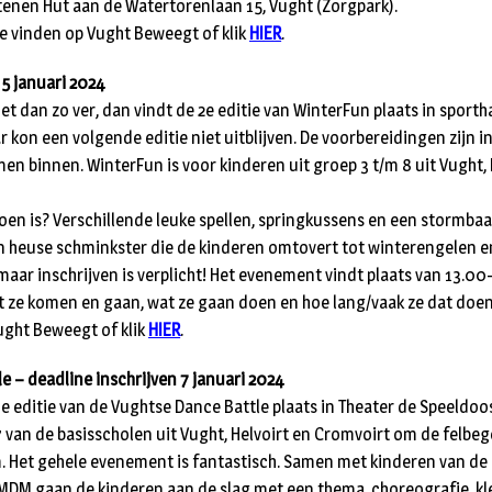
 Stenen Hut aan de Watertorenlaan 15, Vught (Zorgpark).
te vinden op Vught Beweegt of klik
HIER
.
 5 januari 2024
 het dan zo ver, dan vindt de 2e editie van WinterFun plaats in sporth
r kon een volgende editie niet uitblijven. De voorbereidingen zijn i
en binnen. WinterFun is voor kinderen uit groep 3 t/m 8 uit Vught, 
doen is? Verschillende leuke spellen, springkussens en een stormba
een heuse schminkster die de kinderen omtovert tot winterengelen
maar inschrijven is verplicht! Het evenement vindt plaats van 13.00
at ze komen en gaan, wat ze gaan doen en hoe lang/vaak ze dat doen
Vught Beweegt of klik
HIER
.
e – deadline inschrijven 7 januari 2024
e editie van de Vughtse Dance Battle plaats in Theater de Speeldoos.
7 van de basisscholen uit Vught, Helvoirt en Cromvoirt om de felbe
 Het gehele evenement is fantastisch. Samen met kinderen van de
DM gaan de kinderen aan de slag met een thema, choreografie, kle