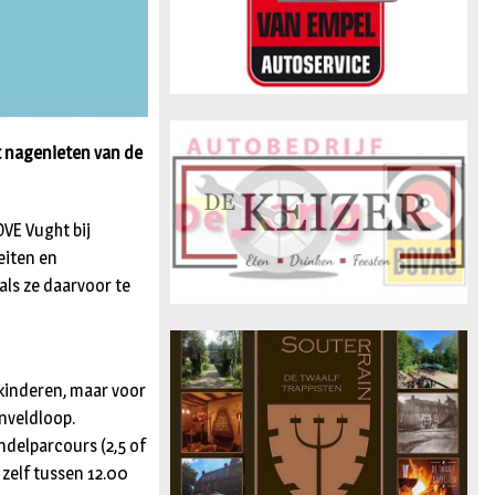
 nagenieten van de
VE Vught bij
eiten en
ls ze daarvoor te
 kinderen, maar voor
enveldloop.
ndelparcours (2,5 of
g zelf tussen 12.00