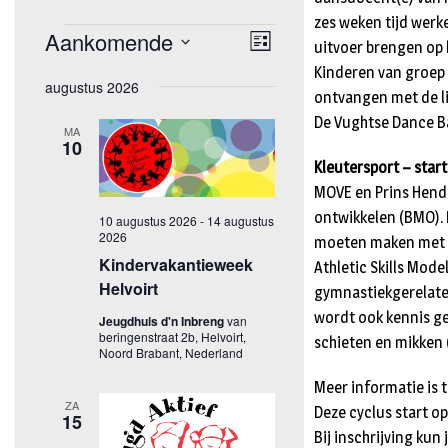
zes weken tijd werk
uitvoer brengen op 
Kinderen van groep 
ontvangen met de li
De Vughtse Dance Bat
Kleutersport – start
MOVE en Prins Hendr
ontwikkelen (BMO). 
moeten maken met a
Athletic Skills Mode
gymnastiekgerelatee
wordt ook kennis ge
schieten en mikken 
Meer informatie is 
Deze cyclus start o
Bij inschrijving kun