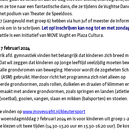
en ze toe naar een fantastische dans, die ze tijdens de Vughtse Dan
het podium van Theater de Speeldoos.
7 (aangevuld met groep 6) hebben via hun juf of meester de inform
nk om in te schrijven.
Let op! Inschrijven kan nog tot en met zondag
tle is een initiatief van MOVE Vught en Plaza Cultura.
 7 februari 2024
ik afd. gymnastiek vinden het belangrijk dat kinderen zich breed 
Dat wil zeggen dat kinderen op jonge leeftijd veelzijdig moeten b
lle grondvromen van beweging. Hiervoor wordt de zogeheten Schij
l (ASM) gebruikt. Hierdoor richt het programma zich niet alleen op
rde grondvormen, zoals rollen, duikelen en draaien of klimmen en
maakt met andere grondvormen, zoals springen en landen (atletiek
(voetbal), gooien, vangen, slaan en mikken (balsporten) en stoeien.
te vinden op
www.movevught.nl/kleutersport
p woensdagmiddag 7 februari 2024 en is voor kinderen uit groep 1-2
 je kiezen uit twee tijden (14.30-15.20 uur en 15.30-16.20 uur). De k