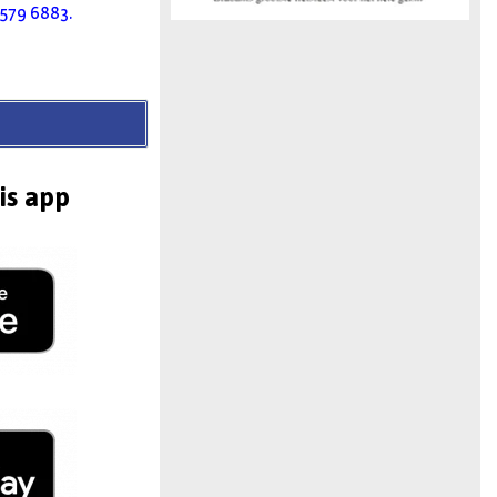
579 6883.
is app