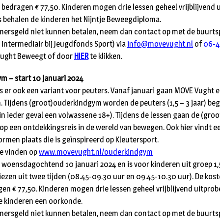
 bedragen € 77,50. Kinderen mogen drie lessen geheel vrijblijvend 
s behalen de kinderen het Nijntje Beweegdiploma.
mersgeld niet kunnen betalen, neem dan contact op met de buurt
intermediair bij Jeugdfonds Sport) via
info@movevught.nl
of
06-4
 Vught Beweegt of door
HIER
te klikken.
 – start 10 januari 2024
is er ook een variant voor peuters. Vanaf januari gaan MOVE Vught e
 Tijdens (groot)ouderkindgym worden de peuters (1,5 – 3 jaar) beg
n ieder geval een volwassene 18+). Tijdens de lessen gaan de (gr
 op een ontdekkingsreis in de wereld van bewegen. Ook hier vindt e
men plaats die is geïnspireerd op Kleutersport.
te vinden op
www.movevught.nl/ouderkindgym
 woensdagochtend 10 januari 2024 en is voor kinderen uit groep 1,5 
kiezen uit twee tijden (08.45-09.30 uur en 09.45-10.30 uur). De kos
en € 77,50. Kinderen mogen drie lessen geheel vrijblijvend uitprob
e kinderen een oorkonde.
mersgeld niet kunnen betalen, neem dan contact op met de buurt