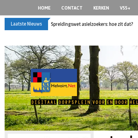
HOME
CONTACT
KERKEN
V55+
Laatste Nieuws
Spreidingswet asielzoekers: hoe zit dat?