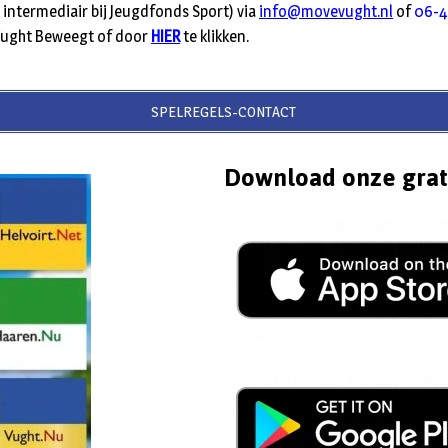
intermediair bij Jeugdfonds Sport) via
info@movevught.nl
of
06-4
 Vught Beweegt of door
HIER
te klikken.
SPELREGELS-CONTACT
Download onze grat