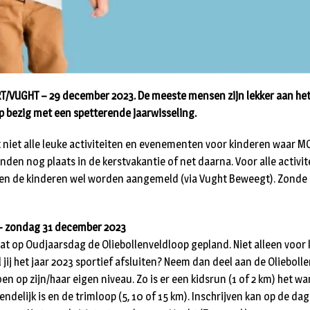
/VUGHT – 29 december 2023. De meeste mensen zijn lekker aan het
p bezig met een spetterende jaarwisseling.
 niet alle leuke activiteiten en evenementen voor kinderen waar MO
inden nog plaats in de kerstvakantie of net daarna. Voor alle activit
 de kinderen wel worden aangemeld (via Vught Beweegt). Zonde a
 – zondag 31 december 2023
at op Oudjaarsdag de Oliebollenveldloop gepland. Niet alleen voor
l jij het jaar 2023 sportief afsluiten? Neem dan deel aan de Olieboll
 op zijn/haar eigen niveau. Zo is er een kidsrun (1 of 2 km) het wa
iendelijk is en de trimloop (5, 10 of 15 km). Inschrijven kan op de da