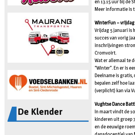
en 13.15 uur bij de
Meer informatie is 
WinterFun – vrijdag
Vrijdag 5 januari is
succes van vorig jaa
inschrijvingen strom
Cromvoirt.
Wat er allemaal te 
“Winter”. En er is 
Deelname is gratis, 
bepalen zelf hoe la
(verplicht) kan via 
Vughtse Dance Battl
De Klender
In maart vindt de 10
kinderen uit groep 
en de eeuwige roem.
dansdocent(e) van M