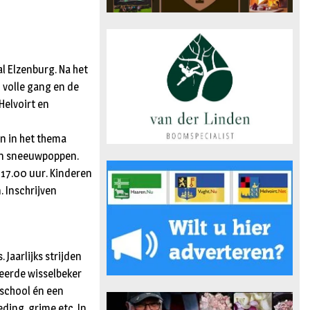
al Elzenburg. Na het
n volle gang en de
Helvoirt en
an in het thema
 en sneeuwpoppen.
-17.00 uur. Kinderen
. Inschrijven
 Jaarlijks strijden
geerde wisselbeker
 school én een
ding, grime etc. In