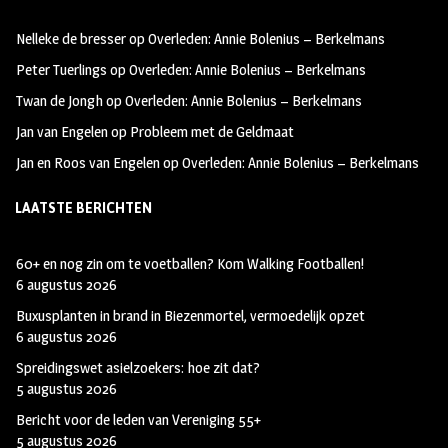
oo
ra
er
Nelleke de bresser
op
Overleden: Annie Bolenius – Berkelmans
k
m
Peter Tuerlings
op
Overleden: Annie Bolenius – Berkelmans
Twan de Jongh
op
Overleden: Annie Bolenius – Berkelmans
Jan van Engelen
op
Probleem met de Geldmaat
Jan en Roos van Engelen
op
Overleden: Annie Bolenius – Berkelmans
LAATSTE BERICHTEN
60+ en nog zin om te voetballen? Kom Walking Footballen!
6 augustus 2026
Buxusplanten in brand in Biezenmortel, vermoedelijk opzet
6 augustus 2026
Spreidingswet asielzoekers: hoe zit dat?
5 augustus 2026
Bericht voor de leden van Vereniging 55+
5 augustus 2026