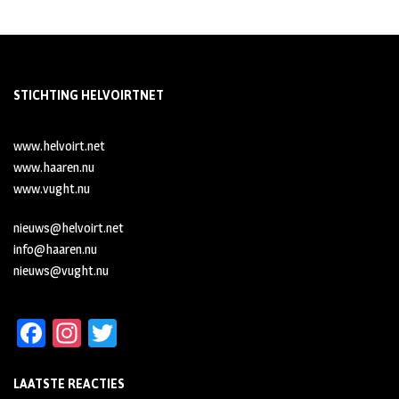
STICHTING HELVOIRTNET
www.helvoirt.net
www.haaren.nu
www.vught.nu
nieuws@helvoirt.net
info@haaren.nu
nieuws@vught.nu
Fa
In
T
ce
st
wi
LAATSTE REACTIES
b
ag
tt