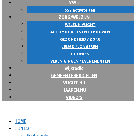
V55+
55+ activiteiten
ZORG/WELZIJN
WELZIJN VUGHT
ACCOMODATIES EN GEBOUWEN
GEZONDHEID / ZORG
JEUGD / JONGEREN
OUDEREN
VERENIGINGEN / EVENEMENTEN
wijkradio
GEMEENTEBERICHTEN
VUGHT.NU
HAAREN.NU
VIDEO’S
HOME
CONTACT
Spelregels