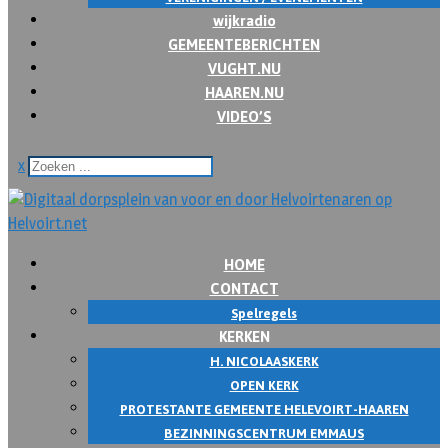
wijkradio
GEMEENTEBERICHTEN
VUGHT.NU
HAAREN.NU
VIDEO’S
x
HOME
CONTACT
Spelregels
KERKEN
H. NICOLAASKERK
OPEN KERK
PROTESTANTE GEMEENTE HELEVOIRT-HAAREN
BEZINNINGSCENTRUM EMMAUS