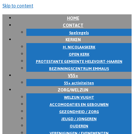
Skip to content
HOME
CONTACT
Spelregels
KERKEN
H. NICOLAASKERK
OPEN KERK
PROTESTANTE GEMEENTE HELEVOIRT-HAAREN
BEZINNINGSCENTRUM EMMAUS
V55+
55+ activiteiten
ZORG/WELZIJN
WELZIJN VUGHT
ACCOMODATIES EN GEBOUWEN
GEZONDHEID / ZORG
JEUGD / JONGEREN
OUDEREN
VERENIGINGEN / EVENEMENTEN