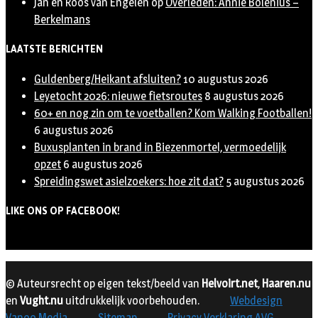
Jan en Roos van Engelen
op
Overleden: Annie Bolenius –
Berkelmans
LAATSTE BERICHTEN
Guldenberg/Heikant afsluiten?
10 augustus 2026
Leyetocht 2026: nieuwe fietsroutes
8 augustus 2026
60+ en nog zin om te voetballen? Kom Walking Footballen!
6 augustus 2026
Buxusplanten in brand in Biezenmortel, vermoedelijk
opzet
6 augustus 2026
Spreidingswet asielzoekers: hoe zit dat?
5 augustus 2026
LIKE ONS OP FACEBOOK!
© Auteursrecht op eigen tekst/beeld van
Helvoirt.net
,
Haaren.nu
en
Vught.nu
uitdrukkelijk voorbehouden.
Webdesign
Vanoo Media
Sitemap
Privacy Verklaring AVG