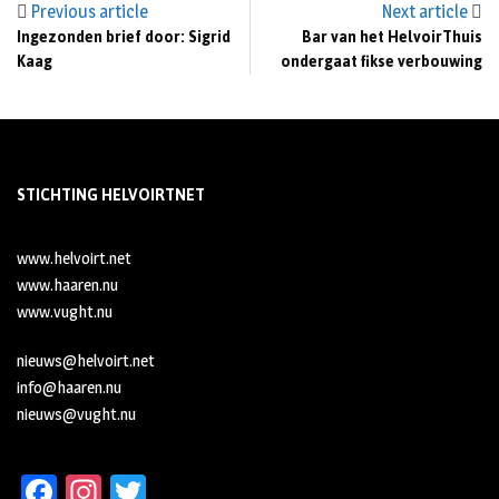
Previous article
Next article
Ingezonden brief door: Sigrid
Bar van het HelvoirThuis
Kaag
ondergaat fikse verbouwing
STICHTING HELVOIRTNET
www.helvoirt.net
www.haaren.nu
www.vught.nu
nieuws@helvoirt.net
info@haaren.nu
nieuws@vught.nu
Fa
In
T