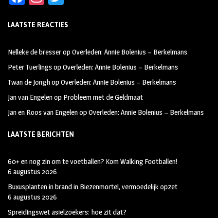
ce
st
wi
LAATSTE REACTIES
b
ag
tt
oo
ra
er
Nelleke de bresser
op
Overleden: Annie Bolenius – Berkelmans
k
m
Peter Tuerlings
op
Overleden: Annie Bolenius – Berkelmans
Twan de Jongh
op
Overleden: Annie Bolenius – Berkelmans
Jan van Engelen
op
Probleem met de Geldmaat
Jan en Roos van Engelen
op
Overleden: Annie Bolenius – Berkelmans
LAATSTE BERICHTEN
60+ en nog zin om te voetballen? Kom Walking Footballen!
6 augustus 2026
Buxusplanten in brand in Biezenmortel, vermoedelijk opzet
6 augustus 2026
Spreidingswet asielzoekers: hoe zit dat?