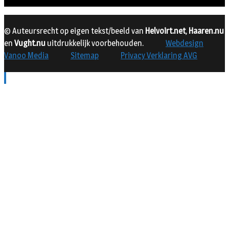
© Auteursrecht op eigen tekst/beeld van
Helvoirt.net
,
Haaren.nu
en
Vught.nu
uitdrukkelijk voorbehouden.
Webdesign
Vanoo Media
Sitemap
Privacy Verklaring AVG