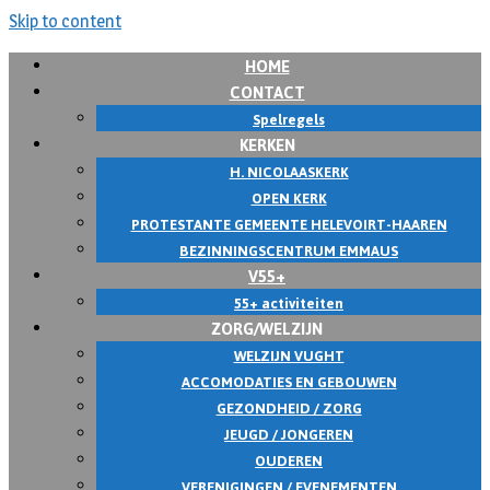
Skip to content
HOME
CONTACT
Spelregels
KERKEN
H. NICOLAASKERK
OPEN KERK
PROTESTANTE GEMEENTE HELEVOIRT-HAAREN
BEZINNINGSCENTRUM EMMAUS
V55+
55+ activiteiten
ZORG/WELZIJN
WELZIJN VUGHT
ACCOMODATIES EN GEBOUWEN
GEZONDHEID / ZORG
JEUGD / JONGEREN
OUDEREN
VERENIGINGEN / EVENEMENTEN