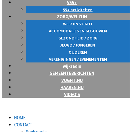
V55+
55+ activiteiten
ZORG/WELZIJN
WELZIJN VUGHT
ACCOMODATIES EN GEBOUWEN
GEZONDHEID / ZORG
JEUGD / JONGEREN
OUDEREN
VERENIGINGEN / EVENEMENTEN
wijkradio
GEMEENTEBERICHTEN
VUGHT.NU
HAAREN.NU
VIDEO’S
HOME
CONTACT
Spelregels