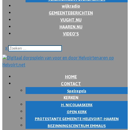
wijkradio
GEMEENTEBERICHTEN
VUGHT.NU
HAAREN.NU
VIDEO’S
x
HOME
CONTACT
Spelregels
KERKEN
H. NICOLAASKERK
OPEN KERK
PROTESTANTE GEMEENTE HELEVOIRT-HAAREN
BEZINNINGSCENTRUM EMMAUS