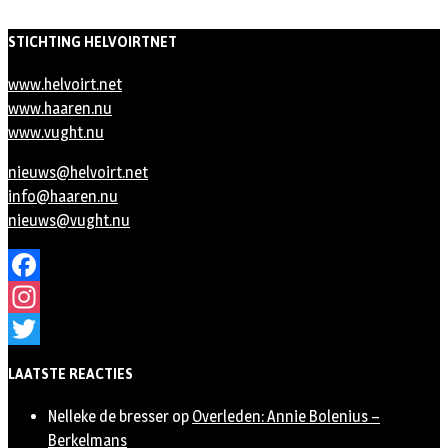
STICHTING HELVOIRTNET
www.helvoirt.net
www.haaren.nu
www.vught.nu
nieuws@helvoirt.net
info@haaren.nu
nieuws@vught.nu
Facebook
Instagram
Twitter
LAATSTE REACTIES
Nelleke de bresser
op
Overleden: Annie Bolenius –
Berkelmans