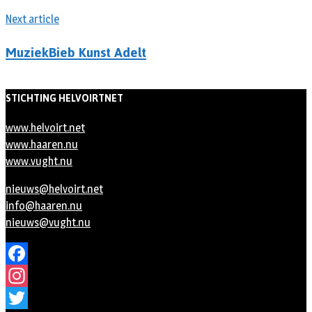
Next article
MuziekBieb Kunst Adelt
STICHTING HELVOIRTNET
www.helvoirt.net
www.haaren.nu
www.vught.nu
nieuws@helvoirt.net
info@haaren.nu
nieuws@vught.nu
Facebook
Instagram