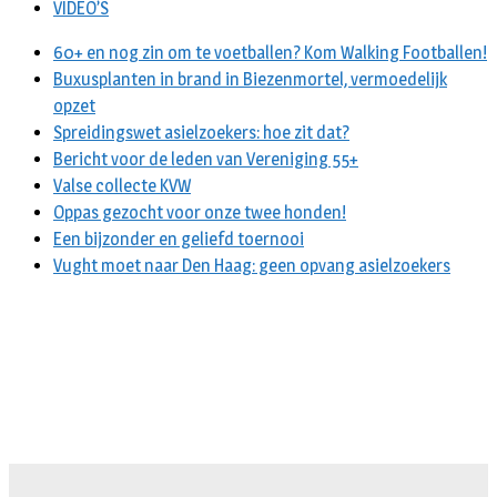
VIDEO’S
60+ en nog zin om te voetballen? Kom Walking Footballen!
Buxusplanten in brand in Biezenmortel, vermoedelijk
opzet
Spreidingswet asielzoekers: hoe zit dat?
Bericht voor de leden van Vereniging 55+
Valse collecte KVW
Oppas gezocht voor onze twee honden!
Een bijzonder en geliefd toernooi
Vught moet naar Den Haag: geen opvang asielzoekers