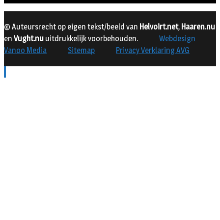
© Auteursrecht op eigen tekst/beeld van
Helvoirt.net
,
Haaren.nu
en
Vught.nu
uitdrukkelijk voorbehouden.
Webdesign
Vanoo Media
Sitemap
Privacy Verklaring AVG