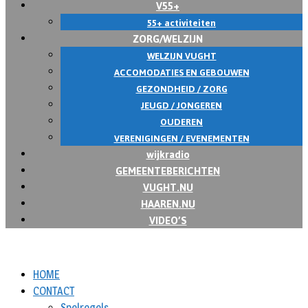
V55+
55+ activiteiten
ZORG/WELZIJN
WELZIJN VUGHT
ACCOMODATIES EN GEBOUWEN
GEZONDHEID / ZORG
JEUGD / JONGEREN
OUDEREN
VERENIGINGEN / EVENEMENTEN
wijkradio
GEMEENTEBERICHTEN
VUGHT.NU
HAAREN.NU
VIDEO’S
HOME
CONTACT
Spelregels