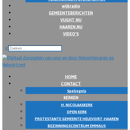
wijkradio
GEMEENTEBERICHTEN
VUGHT.NU
HAAREN.NU
VIDEO’S
x
HOME
CONTACT
Spelregels
KERKEN
H. NICOLAASKERK
OPEN KERK
PROTESTANTE GEMEENTE HELEVOIRT-HAAREN
BEZINNINGSCENTRUM EMMAUS