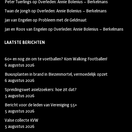
Peter Tuerlings
op
Overleden: Annie Bolenius – Berkelmans
o
g
t
Twan de Jongh
op
Overleden: Annie Bolenius – Berkelmans
k
r
e
Jan van Engelen
op
Probleem met de Geldmaat
a
r
Jan en Roos van Engelen
op
Overleden: Annie Bolenius – Berkelmans
m
LAATSTE BERICHTEN
60+ en nog zin om te voetballen? Kom Walking Footballen!
6 augustus 2026
Buxusplanten in brand in Biezenmortel, vermoedelijk opzet
6 augustus 2026
Spreidingswet asielzoekers: hoe zit dat?
5 augustus 2026
Bericht voor de leden van Vereniging 55+
5 augustus 2026
Valse collecte KVW
5 augustus 2026