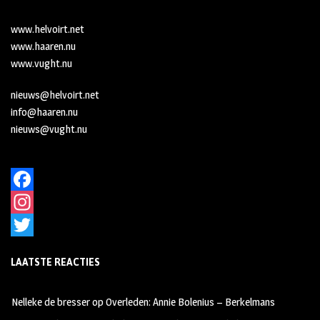
www.helvoirt.net
www.haaren.nu
www.vught.nu
nieuws@helvoirt.net
info@haaren.nu
nieuws@vught.nu
F
a
I
c
n
T
LAATSTE REACTIES
e
s
w
b
t
i
Nelleke de bresser
op
Overleden: Annie Bolenius – Berkelmans
o
a
t