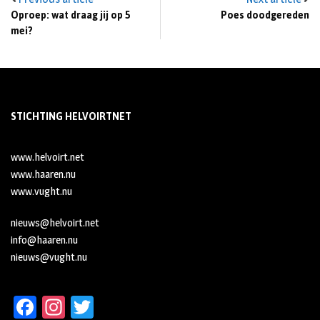
Oproep: wat draag jij op 5
Poes doodgereden
mei?
STICHTING HELVOIRTNET
www.helvoirt.net
www.haaren.nu
www.vught.nu
nieuws@helvoirt.net
info@haaren.nu
nieuws@vught.nu
Fa
In
T