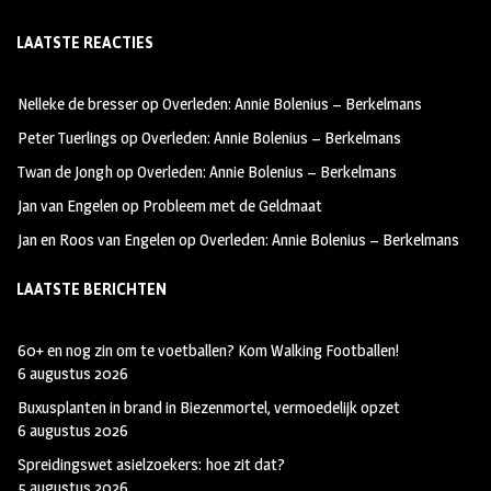
ce
st
wi
LAATSTE REACTIES
b
ag
tt
oo
ra
er
Nelleke de bresser
op
Overleden: Annie Bolenius – Berkelmans
k
m
Peter Tuerlings
op
Overleden: Annie Bolenius – Berkelmans
Twan de Jongh
op
Overleden: Annie Bolenius – Berkelmans
Jan van Engelen
op
Probleem met de Geldmaat
Jan en Roos van Engelen
op
Overleden: Annie Bolenius – Berkelmans
LAATSTE BERICHTEN
60+ en nog zin om te voetballen? Kom Walking Footballen!
6 augustus 2026
Buxusplanten in brand in Biezenmortel, vermoedelijk opzet
6 augustus 2026
Spreidingswet asielzoekers: hoe zit dat?
5 augustus 2026