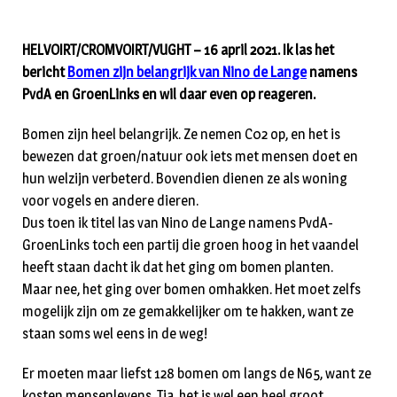
HELVOIRT/CROMVOIRT/VUGHT – 16 april 2021. Ik las het
bericht
Bomen zijn belangrijk van Nino de Lange
namens
PvdA en GroenLinks en wil daar even op reageren.
Bomen zijn heel belangrijk. Ze nemen C02 op, en het is
bewezen dat groen/natuur ook iets met mensen doet en
hun welzijn verbeterd. Bovendien dienen ze als woning
voor vogels en andere dieren.
Dus toen ik titel las van Nino de Lange namens PvdA-
GroenLinks toch een partij die groen hoog in het vaandel
heeft staan dacht ik dat het ging om bomen planten.
Maar nee, het ging over bomen omhakken. Het moet zelfs
mogelijk zijn om ze gemakkelijker om te hakken, want ze
staan soms wel eens in de weg!
Er moeten maar liefst 128 bomen om langs de N65, want ze
kosten mensenlevens. Tja, het is wel een heel groot