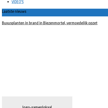
VIDEO’S
Laatste nieuws
Buxusplanten in brand in Biezenmortel, vermoedelijk opzet
logo-herpten.fw