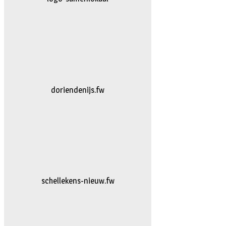
logo-bakkerijvanDoorn
logo-vanhattum-nieuw.fw