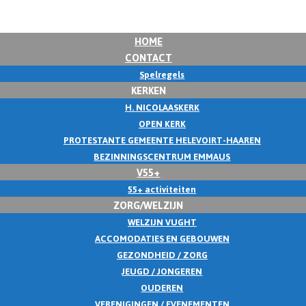
HOME
CONTACT
Spelregels
KERKEN
H. NICOLAASKERK
OPEN KERK
PROTESTANTE GEMEENTE HELEVOIRT-HAAREN
BEZINNINGSCENTRUM EMMAUS
V55+
55+ activiteiten
ZORG/WELZIJN
WELZIJN VUGHT
ACCOMODATIES EN GEBOUWEN
GEZONDHEID / ZORG
JEUGD / JONGEREN
OUDEREN
VERENIGINGEN / EVENEMENTEN