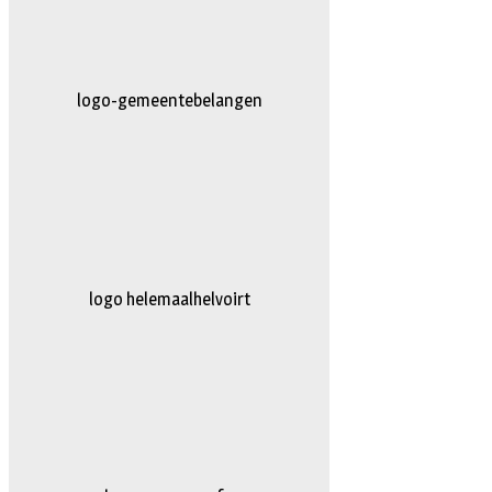
AG-Techniek
logo truckertruck 2023.fw