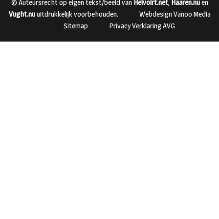
© Auteursrecht op eigen tekst/beeld van
Helvoirt.net
,
Haaren.nu
en
Vught.nu
uitdrukkelijk voorbehouden.
Webdesign Vanoo Media
Sitemap
Privacy Verklaring AVG