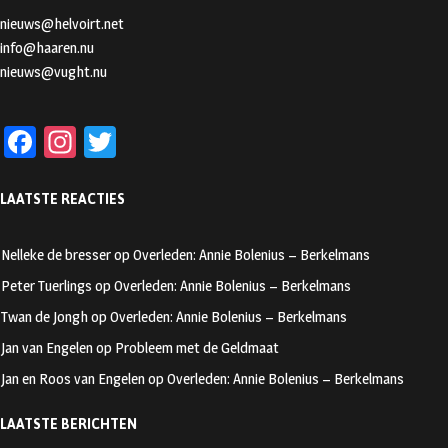
nieuws@helvoirt.net
info@haaren.nu
nieuws@vught.nu
Fa
In
T
ce
st
wi
LAATSTE REACTIES
b
ag
tt
oo
ra
er
Nelleke de bresser
op
Overleden: Annie Bolenius – Berkelmans
k
m
Peter Tuerlings
op
Overleden: Annie Bolenius – Berkelmans
Twan de Jongh
op
Overleden: Annie Bolenius – Berkelmans
Jan van Engelen
op
Probleem met de Geldmaat
Jan en Roos van Engelen
op
Overleden: Annie Bolenius – Berkelmans
LAATSTE BERICHTEN