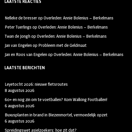
LAATSTE REACTIES
b
ag
tt
oo
ra
er
Nelleke de bresser
op
Overleden: Annie Bolenius – Berkelmans
k
m
Peter Tuerlings
op
Overleden: Annie Bolenius – Berkelmans
Twan de Jongh
op
Overleden: Annie Bolenius – Berkelmans
Jan van Engelen
op
Probleem met de Geldmaat
Jan en Roos van Engelen
op
Overleden: Annie Bolenius – Berkelmans
LAATSTE BERICHTEN
Leyetocht 2026: nieuwe fietsroutes
8 augustus 2026
60+ en nog zin om te voetballen? Kom Walking Footballen!
6 augustus 2026
Buxusplanten in brand in Biezenmortel, vermoedelijk opzet
6 augustus 2026
Spreidingswet asielzoekers: hoe zit dat?