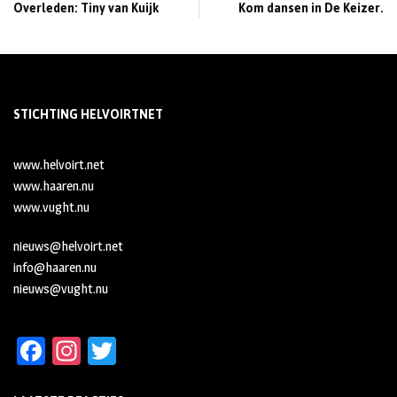
Overleden: Tiny van Kuijk
Kom dansen in De Keizer.
STICHTING HELVOIRTNET
www.helvoirt.net
www.haaren.nu
www.vught.nu
nieuws@helvoirt.net
info@haaren.nu
nieuws@vught.nu
Fa
In
T
ce
st
wi