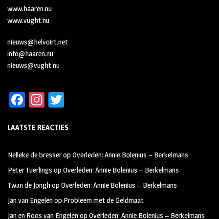
www.haaren.nu
www.vught.nu
nieuws@helvoirt.net
info@haaren.nu
nieuws@vught.nu
Fa
In
T
ce
st
wi
LAATSTE REACTIES
b
ag
tt
oo
ra
er
Nelleke de bresser
op
Overleden: Annie Bolenius – Berkelmans
k
m
Peter Tuerlings
op
Overleden: Annie Bolenius – Berkelmans
Twan de Jongh
op
Overleden: Annie Bolenius – Berkelmans
Jan van Engelen
op
Probleem met de Geldmaat
Jan en Roos van Engelen
op
Overleden: Annie Bolenius – Berkelmans