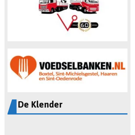
De Klender