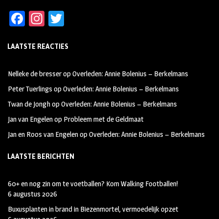
Fa
In
T
ce
st
wi
LAATSTE REACTIES
b
ag
tt
oo
ra
er
Nelleke de bresser
op
Overleden: Annie Bolenius – Berkelmans
k
m
Peter Tuerlings
op
Overleden: Annie Bolenius – Berkelmans
Twan de Jongh
op
Overleden: Annie Bolenius – Berkelmans
Jan van Engelen
op
Probleem met de Geldmaat
Jan en Roos van Engelen
op
Overleden: Annie Bolenius – Berkelmans
LAATSTE BERICHTEN
60+ en nog zin om te voetballen? Kom Walking Footballen!
6 augustus 2026
Buxusplanten in brand in Biezenmortel, vermoedelijk opzet