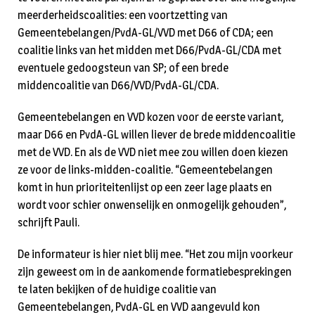
meerderheidscoalities: een voortzetting van
Gemeentebelangen/PvdA-GL/VVD met D66 of CDA; een
coalitie links van het midden met D66/PvdA-GL/CDA met
eventuele gedoogsteun van SP; of een brede
middencoalitie van D66/VVD/PvdA-GL/CDA.
Gemeentebelangen en VVD kozen voor de eerste variant,
maar D66 en PvdA-GL willen liever de brede middencoalitie
met de VVD. En als de VVD niet mee zou willen doen kiezen
ze voor de links-midden-coalitie. “Gemeentebelangen
komt in hun prioriteitenlijst op een zeer lage plaats en
wordt voor schier onwenselijk en onmogelijk gehouden”,
schrijft Pauli.
De informateur is hier niet blij mee. “Het zou mijn voorkeur
zijn geweest om in de aankomende formatiebesprekingen
te laten bekijken of de huidige coalitie van
Gemeentebelangen, PvdA-GL en VVD aangevuld kon