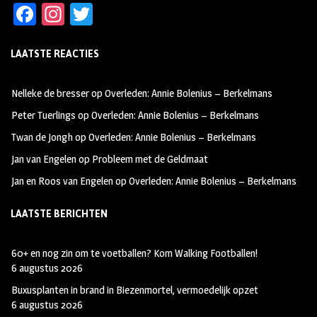
Fa
In
T
ce
st
wi
LAATSTE REACTIES
b
ag
tt
oo
ra
er
Nelleke de bresser
op
Overleden: Annie Bolenius – Berkelmans
k
m
Peter Tuerlings
op
Overleden: Annie Bolenius – Berkelmans
Twan de Jongh
op
Overleden: Annie Bolenius – Berkelmans
Jan van Engelen
op
Probleem met de Geldmaat
Jan en Roos van Engelen
op
Overleden: Annie Bolenius – Berkelmans
LAATSTE BERICHTEN
60+ en nog zin om te voetballen? Kom Walking Footballen!
6 augustus 2026
Buxusplanten in brand in Biezenmortel, vermoedelijk opzet
6 augustus 2026