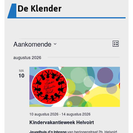
De Klender