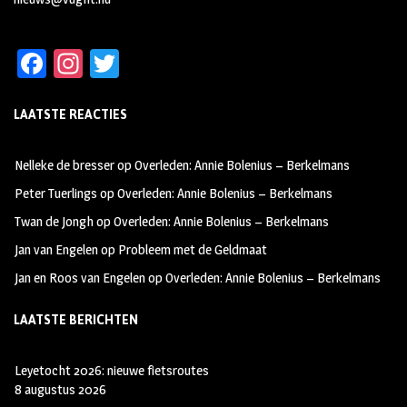
Fa
In
T
ce
st
wi
LAATSTE REACTIES
b
ag
tt
oo
ra
er
Nelleke de bresser
op
Overleden: Annie Bolenius – Berkelmans
k
m
Peter Tuerlings
op
Overleden: Annie Bolenius – Berkelmans
Twan de Jongh
op
Overleden: Annie Bolenius – Berkelmans
Jan van Engelen
op
Probleem met de Geldmaat
Jan en Roos van Engelen
op
Overleden: Annie Bolenius – Berkelmans
LAATSTE BERICHTEN
Leyetocht 2026: nieuwe fietsroutes
8 augustus 2026