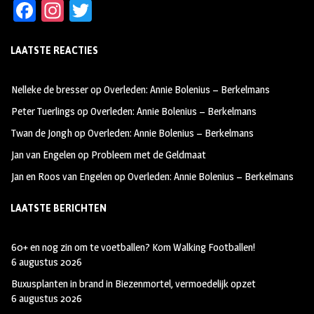
Fa
In
T
ce
st
wi
LAATSTE REACTIES
b
ag
tt
oo
ra
er
Nelleke de bresser
op
Overleden: Annie Bolenius – Berkelmans
k
m
Peter Tuerlings
op
Overleden: Annie Bolenius – Berkelmans
Twan de Jongh
op
Overleden: Annie Bolenius – Berkelmans
Jan van Engelen
op
Probleem met de Geldmaat
Jan en Roos van Engelen
op
Overleden: Annie Bolenius – Berkelmans
LAATSTE BERICHTEN
60+ en nog zin om te voetballen? Kom Walking Footballen!
6 augustus 2026
Buxusplanten in brand in Biezenmortel, vermoedelijk opzet
6 augustus 2026