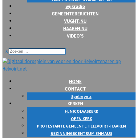
wijkradio
GEMEENTEBERICHTEN
VUGHT.NU
HAAREN.NU
VIDEO’S
x
HOME
CONTACT
Spelregels
KERKEN
H. NICOLAASKERK
OPEN KERK
PROTESTANTE GEMEENTE HELEVOIRT-HAAREN
BEZINNINGSCENTRUM EMMAUS