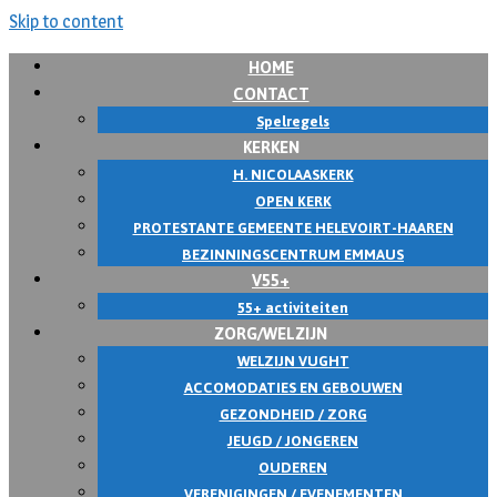
Skip to content
HOME
CONTACT
Spelregels
KERKEN
H. NICOLAASKERK
OPEN KERK
PROTESTANTE GEMEENTE HELEVOIRT-HAAREN
BEZINNINGSCENTRUM EMMAUS
V55+
55+ activiteiten
ZORG/WELZIJN
WELZIJN VUGHT
ACCOMODATIES EN GEBOUWEN
GEZONDHEID / ZORG
JEUGD / JONGEREN
OUDEREN
VERENIGINGEN / EVENEMENTEN