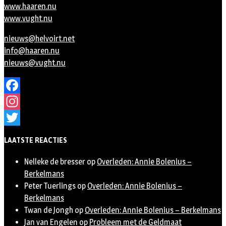
www.haaren.nu
www.vught.nu
nieuws@helvoirt.net
info@haaren.nu
nieuws@vught.nu
Facebook
Instagram
Twitter
LAATSTE REACTIES
Nelleke de bresser
op
Overleden: Annie Bolenius –
Berkelmans
Peter Tuerlings
op
Overleden: Annie Bolenius –
Berkelmans
Twan de Jongh
op
Overleden: Annie Bolenius – Berkelmans
Jan van Engelen
op
Probleem met de Geldmaat