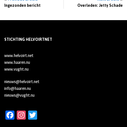
Ingezonden bericht
Overleden: Jetty Schade
STICHTING HELVOIRTNET
www.helvoirt.net
www.haaren.nu
www.vught.nu
nieuws@helvoirt.net
info@haaren.nu
nieuws@vught.nu
Fa
In
T
ce
st
wi