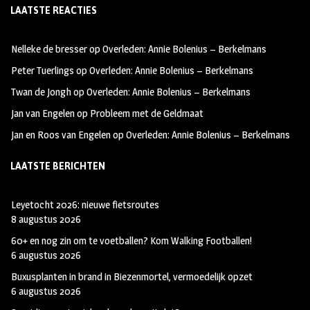
LAATSTE REACTIES
b
ag
tt
oo
ra
er
Nelleke de bresser
op
Overleden: Annie Bolenius – Berkelmans
k
m
Peter Tuerlings
op
Overleden: Annie Bolenius – Berkelmans
Twan de Jongh
op
Overleden: Annie Bolenius – Berkelmans
Jan van Engelen
op
Probleem met de Geldmaat
Jan en Roos van Engelen
op
Overleden: Annie Bolenius – Berkelmans
LAATSTE BERICHTEN
Leyetocht 2026: nieuwe fietsroutes
8 augustus 2026
60+ en nog zin om te voetballen? Kom Walking Footballen!
6 augustus 2026
Buxusplanten in brand in Biezenmortel, vermoedelijk opzet
6 augustus 2026