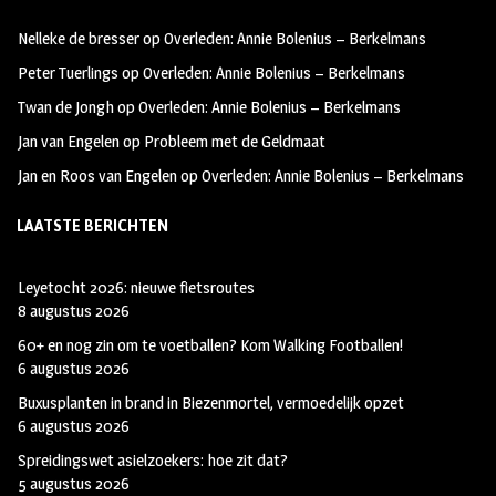
oo
ra
er
Nelleke de bresser
op
Overleden: Annie Bolenius – Berkelmans
k
m
Peter Tuerlings
op
Overleden: Annie Bolenius – Berkelmans
Twan de Jongh
op
Overleden: Annie Bolenius – Berkelmans
Jan van Engelen
op
Probleem met de Geldmaat
Jan en Roos van Engelen
op
Overleden: Annie Bolenius – Berkelmans
LAATSTE BERICHTEN
Leyetocht 2026: nieuwe fietsroutes
8 augustus 2026
60+ en nog zin om te voetballen? Kom Walking Footballen!
6 augustus 2026
Buxusplanten in brand in Biezenmortel, vermoedelijk opzet
6 augustus 2026
Spreidingswet asielzoekers: hoe zit dat?
5 augustus 2026