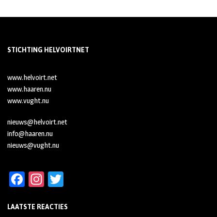
STICHTING HELVOIRTNET
www.helvoirt.net
www.haaren.nu
www.vught.nu
nieuws@helvoirt.net
info@haaren.nu
nieuws@vught.nu
Fa
In
T
ce
st
wi
LAATSTE REACTIES
b
ag
tt