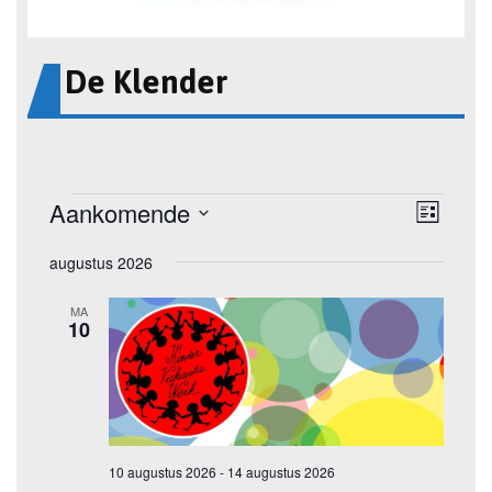
De Klender