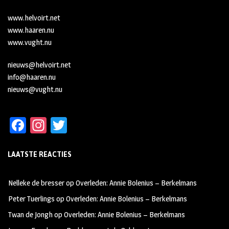
www.helvoirt.net
www.haaren.nu
www.vught.nu
nieuws@helvoirt.net
info@haaren.nu
nieuws@vught.nu
Fa
In
T
ce
st
wi
LAATSTE REACTIES
b
ag
tt
oo
ra
er
Nelleke de bresser
op
Overleden: Annie Bolenius – Berkelmans
k
m
Peter Tuerlings
op
Overleden: Annie Bolenius – Berkelmans
Twan de Jongh
op
Overleden: Annie Bolenius – Berkelmans