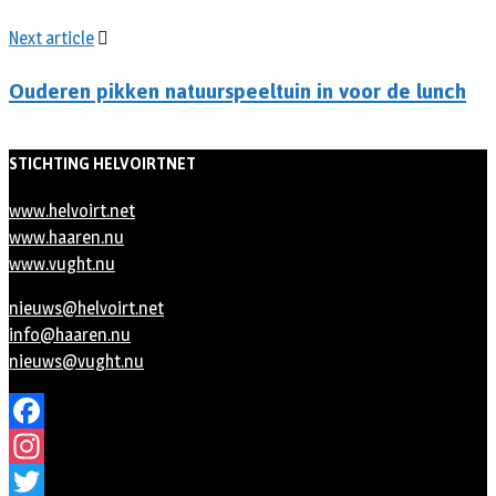
Next article
Ouderen pikken natuurspeeltuin in voor de lunch
STICHTING HELVOIRTNET
www.helvoirt.net
www.haaren.nu
www.vught.nu
nieuws@helvoirt.net
info@haaren.nu
nieuws@vught.nu
Facebook
Instagram