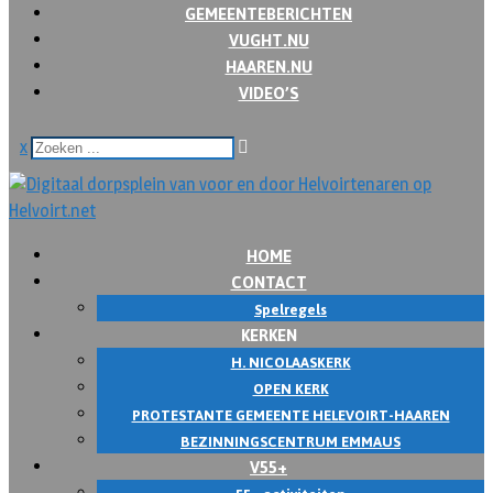
GEMEENTEBERICHTEN
VUGHT.NU
HAAREN.NU
VIDEO’S
x
HOME
CONTACT
Spelregels
KERKEN
H. NICOLAASKERK
OPEN KERK
PROTESTANTE GEMEENTE HELEVOIRT-HAAREN
BEZINNINGSCENTRUM EMMAUS
V55+