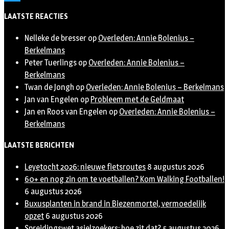
Twitter
LAATSTE REACTIES
Nelleke de bresser
op
Overleden: Annie Bolenius –
Berkelmans
Peter Tuerlings
op
Overleden: Annie Bolenius –
Berkelmans
Twan de Jongh
op
Overleden: Annie Bolenius – Berkelmans
Jan van Engelen
op
Probleem met de Geldmaat
Jan en Roos van Engelen
op
Overleden: Annie Bolenius –
Berkelmans
LAATSTE BERICHTEN
Leyetocht 2026: nieuwe fietsroutes
8 augustus 2026
60+ en nog zin om te voetballen? Kom Walking Footballen!
6 augustus 2026
Buxusplanten in brand in Biezenmortel, vermoedelijk
opzet
6 augustus 2026
Spreidingswet asielzoekers: hoe zit dat?
5 augustus 2026