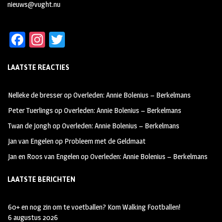
nieuws@vught.nu
Fa
In
T
ce
st
wi
LAATSTE REACTIES
b
ag
tt
oo
ra
er
Nelleke de bresser
op
Overleden: Annie Bolenius – Berkelmans
k
m
Peter Tuerlings
op
Overleden: Annie Bolenius – Berkelmans
Twan de Jongh
op
Overleden: Annie Bolenius – Berkelmans
Jan van Engelen
op
Probleem met de Geldmaat
Jan en Roos van Engelen
op
Overleden: Annie Bolenius – Berkelmans
LAATSTE BERICHTEN
60+ en nog zin om te voetballen? Kom Walking Footballen!
6 augustus 2026