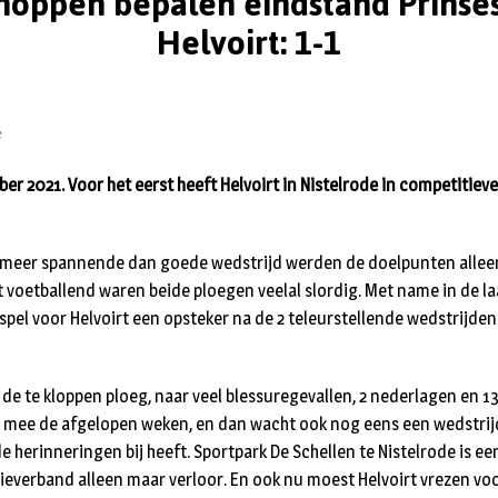
oppen bepalen eindstand Prinses
Helvoirt: 1-1
s
er 2021. Voor het eerst heeft Helvoirt in Nistelrode in competitiev
en meer spannende dan goede wedstrijd werden de doelpunten allee
voetballend waren beide ploegen veelal slordig. Met name in de la
ijkspel voor Helvoirt een opsteker na de 2 teleurstellende wedstrijd
, de te kloppen ploeg, naar veel blessuregevallen, 2 nederlagen en 
 mee de afgelopen weken, en dan wacht ook nog eens een wedstrijd
 herinneringen bij heeft. Sportpark De Schellen te Nistelrode is ee
tieverband alleen maar verloor. En ook nu moest Helvoirt vrezen vo