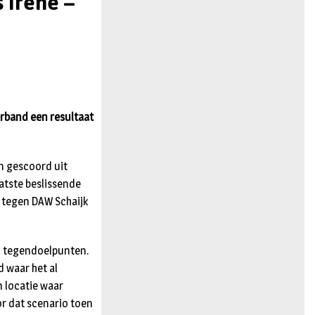
 Irene –
n
erband een resultaat
n gescoord uit
atste beslissende
en tegen DAW Schaijk
13 tegendoelpunten.
 waar het al
n locatie waar
or dat scenario toen