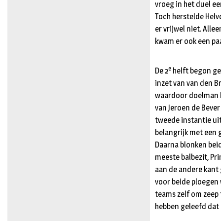
vroeg in het duel e
Toch herstelde Helv
er vrijwel niet. All
kwam er ook een paar
e
De 2
helft begon ge
inzet van van den Br
waardoor doelman Ma
van Jeroen de Bever
tweede instantie uit
belangrijk met een 
Daarna blonken beid
meeste balbezit, Pr
aan de andere kant 
voor beide ploegen w
teams zelf om zeep t
hebben geleefd dat 