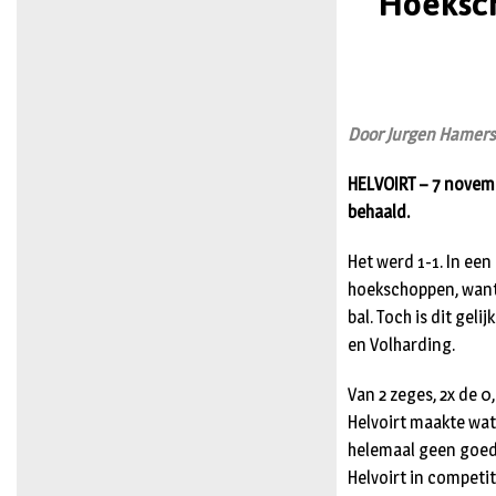
Hoeksch
Door Jurgen Hamer
HELVOIRT – 7 novemb
behaald.
Het werd 1-1. In e
hoekschoppen, want 
bal. Toch is dit gel
en Volharding.
Van 2 zeges, 2x de 0
Helvoirt maakte wat
helemaal geen goede
Helvoirt in competi