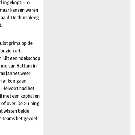
 ingekopt: 1-0.
, maar kansen waren
haald. De thuisploeg
it.
ulst prima op de
r zich uit,
h. Uit een hoekschop
enno van Hattum in
 was Jannes weer
m af kon gaan.
 Helvoirt had het
ij met een kopbal en
of over. De 2-1 hing
at wisten beide
de teams het gevoel