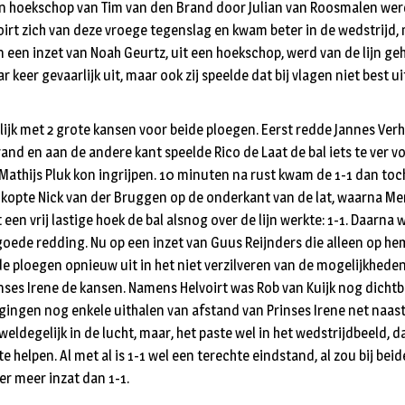
en hoekschop van Tim van den Brand door Julian van Roosmalen werd
oirt zich van deze vroege tegenslag en kwam beter in de wedstrijd
een een inzet van Noah Geurtz, uit een hoekschop, werd van de lijn ge
 keer gevaarlijk uit, maar ook zij speelde dat bij vlagen niet best u
lijk met 2 grote kansen voor beide ploegen. Eerst redde Jannes Verh
and en aan de andere kant speelde Rico de Laat de bal iets te ver voo
thijs Pluk kon ingrijpen. 10 minuten na rust kwam de 1-1 dan toc
 kopte Nick van der Bruggen op de onderkant van de lat, waarna M
 een vrij lastige hoek de bal alsnog over de lijn werkte: 1-1. Daarna
goede redding. Nu op een inzet van Guus Reijnders die alleen op he
e ploegen opnieuw uit in het niet verzilveren van de mogelijkheden.
inses Irene de kansen. Namens Helvoirt was Rob van Kuijk nog dichtb
gingen nog enkele uithalen van afstand van Prinses Irene net naast 
eldegelijk in de lucht, maar, het paste wel in het wedstrijdbeeld, d
e helpen. Al met al is 1-1 wel een terechte eindstand, al zou bij bei
er meer inzat dan 1-1.