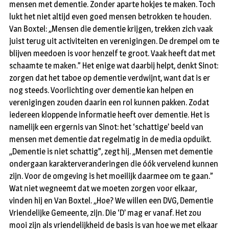
mensen met dementie. Zonder aparte hokjes te maken. Toch
lukt het niet altijd even goed mensen betrokken te houden.
Van Boxtel: ,,Mensen die dementie krijgen, trekken zich vaak
juist terug uit activiteiten en verenigingen. De drempel om te
blijven meedoen is voor henzelf te groot. Vaak heeft dat met
schaamte te maken.” Het enige wat daarbij helpt, denkt Sinot:
zorgen dat het taboe op dementie verdwijnt, want dat is er
nog steeds. Voorlichting over dementie kan helpen en
verenigingen zouden daarin een rol kunnen pakken. Zodat
iedereen kloppende informatie heeft over dementie. Het is
namelijk een ergernis van Sinot: het ‘schattige’ beeld van
mensen met dementie dat regelmatig in de media opduikt.
,,Dementie is niet schattig”, zegt hij. ,,Mensen met dementie
ondergaan karakterveranderingen die óók vervelend kunnen
zijn. Voor de omgeving is het moeilijk daarmee om te gaan.”
Wat niet wegneemt dat we moeten zorgen voor elkaar,
vinden hij en Van Boxtel. ,,Hoe? We willen een DVG, Dementie
Vriendelijke Gemeente, zijn. Die ‘D’ mag er vanaf. Het zou
mooi zijn als vriendelijkheid de basis is van hoe we met elkaar