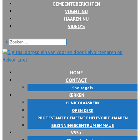
GEMEENTEBERICHTEN
VUGHT.NU
HAAREN.NU
VIDEO’S
x
HOME
CONTACT
Spelregels
KERKEN
H. NICOLAASKERK
OPEN KERK
PROTESTANTE GEMEENTE HELEVOIRT-HAAREN
BEZINNINGSCENTRUM EMMAUS
V55+