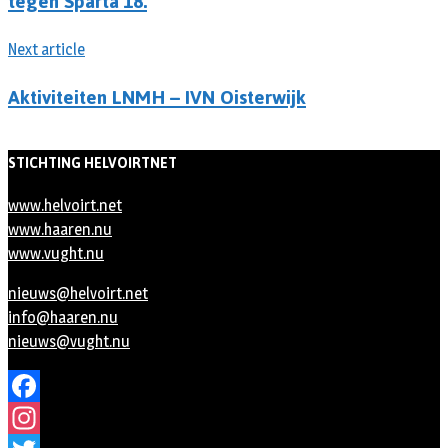
tegen Sparta’18.
Next article
Aktiviteiten LNMH – IVN Oisterwijk
STICHTING HELVOIRTNET
www.helvoirt.net
www.haaren.nu
www.vught.nu
nieuws@helvoirt.net
info@haaren.nu
nieuws@vught.nu
Facebook