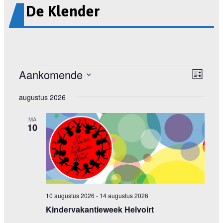
De Klender