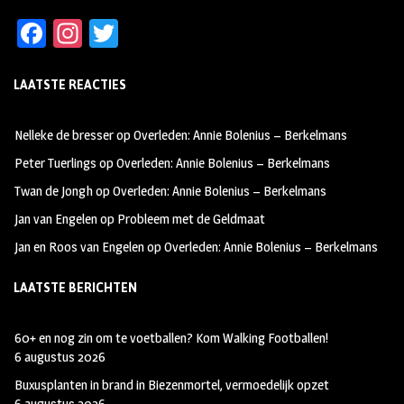
Fa
In
T
ce
st
wi
LAATSTE REACTIES
b
ag
tt
oo
ra
er
Nelleke de bresser
op
Overleden: Annie Bolenius – Berkelmans
k
m
Peter Tuerlings
op
Overleden: Annie Bolenius – Berkelmans
Twan de Jongh
op
Overleden: Annie Bolenius – Berkelmans
Jan van Engelen
op
Probleem met de Geldmaat
Jan en Roos van Engelen
op
Overleden: Annie Bolenius – Berkelmans
LAATSTE BERICHTEN
60+ en nog zin om te voetballen? Kom Walking Footballen!
6 augustus 2026
Buxusplanten in brand in Biezenmortel, vermoedelijk opzet
6 augustus 2026