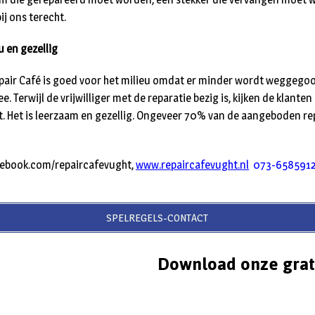
bij ons terecht.
u en gezellig
pair Café is goed voor het milieu omdat er minder wordt weggegooi
 Terwijl de vrijwilliger met de reparatie bezig is, kijken de klante
. Het is leerzaam en gezellig. Ongeveer 70% van de aangeboden r
cebook.com/repaircafevught,
www.repaircafevught.nl
073-658591
SPELREGELS-CONTACT
Download onze grat