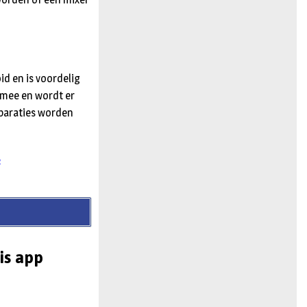
d en is voordelig
n mee en wordt er
eparaties worden
2
is app