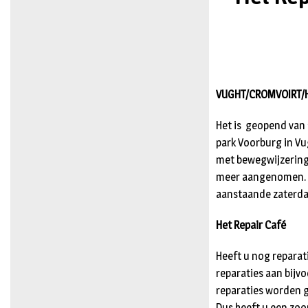
VUGHT/CROMVOIRT/HEL
Het is geopend van 
park Voorburg in Vug
met bewegwijzering 
meer aangenomen. Af
aanstaande zaterda
Het Repair Café
Heeft u nog reparat
reparaties aan bijvo
reparaties worden gr
Dus heeft u een zo