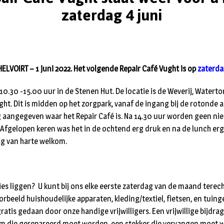
zaterdag 4 juni
VOIRT – 1 juni 2022. Het volgende Repair Café Vught is op
zaterdag
10.30 -15.00 uur in de Stenen Hut. De locatie is de Weverij, Watert
ht. Dit is midden op het zorgpark, vanaf de ingang bij de rotonde a
aangegeven waar het Repair Café is. Na 14.30 uur worden geen ni
gelopen keren was het in de ochtend erg druk en na de lunch erg 
g van harte welkom.
ies liggen? U kunt bij ons elke eerste zaterdag van de maand terech
orbeeld huishoudelijke apparaten, kleding/textiel, fietsen, en tuin
atis gedaan door onze handige vrijwilligers. Een vrijwillige bijdrag
om die gerepareerd moet worden, een stekker die vervangen moet 