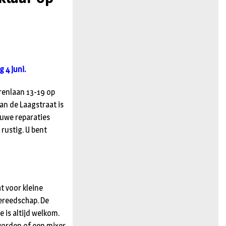
n
 4 juni.
orenlaan 13-19 op
an de Laagstraat is
euwe reparaties
rustig. U bent
t voor kleine
gereedschap. De
e is altijd welkom.
worden of een mixer