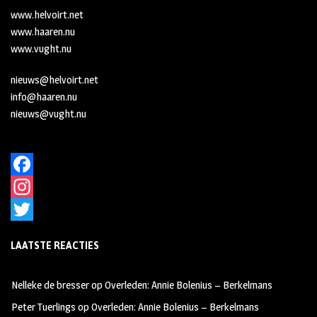
www.helvoirt.net
www.haaren.nu
www.vught.nu
nieuws@helvoirt.net
info@haaren.nu
nieuws@vught.nu
F
a
I
c
n
T
LAATSTE REACTIES
e
s
w
b
t
i
Nelleke de bresser
op
Overleden: Annie Bolenius – Berkelmans
o
a
t
Peter Tuerlings
op
Overleden: Annie Bolenius – Berkelmans