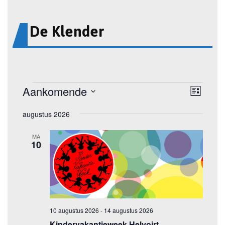
De Klender