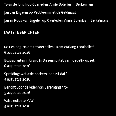
o
g
t
Twan de Jongh
op
Overleden: Annie Bolenius – Berkelmans
k
r
e
Jan van Engelen
op
Probleem met de Geldmaat
a
r
Jan en Roos van Engelen
op
Overleden: Annie Bolenius – Berkelmans
m
LAATSTE BERICHTEN
60+ en nog zin om te voetballen? Kom Walking Footballen!
6 augustus 2026
Buxusplanten in brand in Biezenmortel, vermoedelijk opzet
6 augustus 2026
Spreidingswet asielzoekers: hoe zit dat?
5 augustus 2026
Bericht voor de leden van Vereniging 55+
5 augustus 2026
Valse collecte KVW
5 augustus 2026