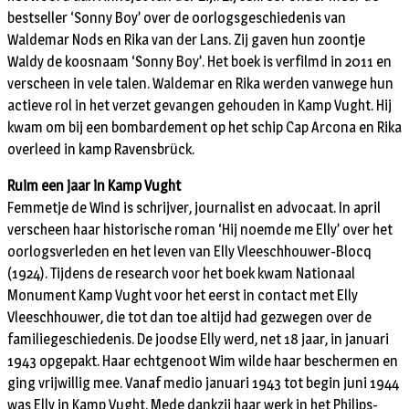
bestseller ‘Sonny Boy’ over de oorlogsgeschiedenis van
Waldemar Nods en Rika van der Lans. Zij gaven hun zoontje
Waldy de koosnaam ‘Sonny Boy’. Het boek is verfilmd in 2011 en
verscheen in vele talen. Waldemar en Rika werden vanwege hun
actieve rol in het verzet gevangen gehouden in Kamp Vught. Hij
kwam om bij een bombardement op het schip Cap Arcona en Rika
overleed in kamp Ravensbrück.
Ruim een jaar in Kamp Vught
Femmetje de Wind is schrijver, journalist en advocaat. In april
verscheen haar historische roman ‘Hij noemde me Elly’ over het
oorlogsverleden en het leven van Elly Vleeschhouwer-Blocq
(1924). Tijdens de research voor het boek kwam Nationaal
Monument Kamp Vught voor het eerst in contact met Elly
Vleeschhouwer, die tot dan toe altijd had gezwegen over de
familiegeschiedenis. De joodse Elly werd, net 18 jaar, in januari
1943 opgepakt. Haar echtgenoot Wim wilde haar beschermen en
ging vrijwillig mee. Vanaf medio januari 1943 tot begin juni 1944
was Elly in Kamp Vught. Mede dankzij haar werk in het Philips-