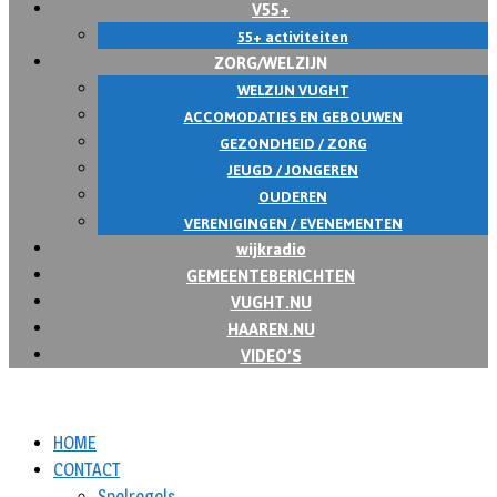
V55+
55+ activiteiten
ZORG/WELZIJN
WELZIJN VUGHT
ACCOMODATIES EN GEBOUWEN
GEZONDHEID / ZORG
JEUGD / JONGEREN
OUDEREN
VERENIGINGEN / EVENEMENTEN
wijkradio
GEMEENTEBERICHTEN
VUGHT.NU
HAAREN.NU
VIDEO’S
HOME
CONTACT
Spelregels