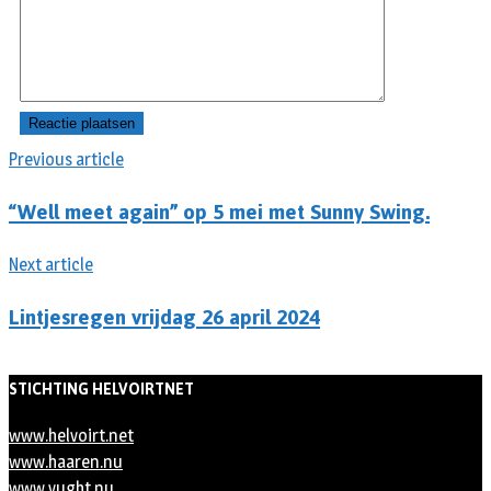
Previous article
“Well meet again” op 5 mei met Sunny Swing.
Next article
Lintjesregen vrijdag 26 april 2024
STICHTING HELVOIRTNET
www.helvoirt.net
www.haaren.nu
www.vught.nu