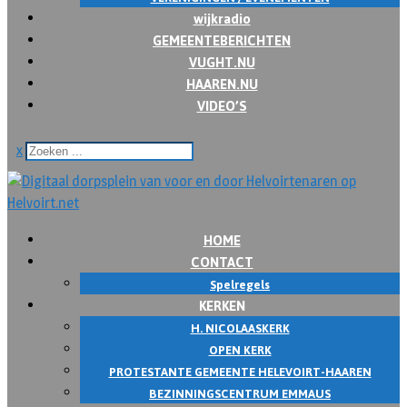
wijkradio
GEMEENTEBERICHTEN
VUGHT.NU
HAAREN.NU
VIDEO’S
x
HOME
CONTACT
Spelregels
KERKEN
H. NICOLAASKERK
OPEN KERK
PROTESTANTE GEMEENTE HELEVOIRT-HAAREN
BEZINNINGSCENTRUM EMMAUS