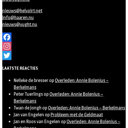
nieuws@helvoirt.net
info@haaren.nu
nieuws@vught.nu
Facebook
Instagram
Twitter
LAATSTE REACTIES
Nelleke de bresser
op
Overleden: Annie Bolenius –
Berkelmans
Peter Tuerlings
op
Overleden: Annie Bolenius –
Berkelmans
Twan de Jongh
op
Overleden: Annie Bolenius – Berkelmans
Jan van Engelen
op
Probleem met de Geldmaat
Jan en Roos van Engelen
op
Overleden: Annie Bolenius –