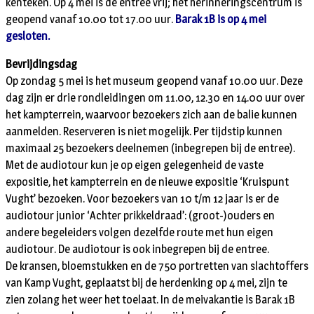
kenteken. Op 4 mei is de entree vrij; het herinneringscentrum is
geopend vanaf 10.00 tot 17.00 uur.
Barak 1B is op 4 mei
gesloten.
Bevrijdingsdag
Op zondag 5 mei is het museum geopend vanaf 10.00 uur. Deze
dag zijn er drie rondleidingen om 11.00, 12.30 en 14.00 uur over
het kampterrein, waarvoor bezoekers zich aan de balie kunnen
aanmelden. Reserveren is niet mogelijk. Per tijdstip kunnen
maximaal 25 bezoekers deelnemen (inbegrepen bij de entree).
Met de audiotour kun je op eigen gelegenheid de vaste
expositie, het kampterrein en de nieuwe expositie ‘Kruispunt
Vught’ bezoeken. Voor bezoekers van 10 t/m 12 jaar is er de
audiotour junior ‘Achter prikkeldraad’: (groot-)ouders en
andere begeleiders volgen dezelfde route met hun eigen
audiotour. De audiotour is ook inbegrepen bij de entree.
De kransen, bloemstukken en de 750 portretten van slachtoffers
van Kamp Vught, geplaatst bij de herdenking op 4 mei, zijn te
zien zolang het weer het toelaat. In de meivakantie is Barak 1B