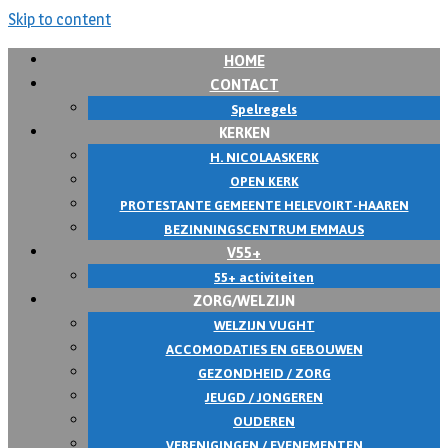
Skip to content
HOME
CONTACT
Spelregels
KERKEN
H. NICOLAASKERK
OPEN KERK
PROTESTANTE GEMEENTE HELEVOIRT-HAAREN
BEZINNINGSCENTRUM EMMAUS
V55+
55+ activiteiten
ZORG/WELZIJN
WELZIJN VUGHT
ACCOMODATIES EN GEBOUWEN
GEZONDHEID / ZORG
JEUGD / JONGEREN
OUDEREN
VERENIGINGEN / EVENEMENTEN