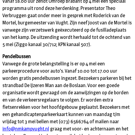
Vanaf 18.00 uur zendt Omroep Brabant op 4 mei een speciaal
programma uit rond deze herdenking. Presentator Theo
Verbruggen gaat onder meer in gesprek met Roderick van de
Mortel, burgemeester van Vught. Zijn neef Joost van de Mortel is
vanwege zijn verzetswerk geëxecuteerd op de fusilladeplaats
van het kamp. De uitzending wordt herhaald tot de ochtend van
5 mei (Ziggo kanaal 30/712; KPN kanaal 507).
Pendelbussen
Vanwege de grote belangstelling is er op 4 mei een
parkeerprocedure voor auto’s. Vanaf 10.00 tot 17.00 uur
worden gratis pendelbussen ingezet. Bezoekers parkeren bij het
strandbad De IJzeren Man aan de Boslaan. Voor een goede
organisatie wordt gevraagd om de aanwijzingen op de borden
en van de verkeersregelaars te volgen. Er worden extra
fietsenrekken voor het hoofdgebouw geplaatst. Bezoekers met
een gehandicaptenparkeerkaart kunnen van maandag t/m
vrijdag tot 3 mei bellen met (073) 6566764 of mailen naar
info@nmkampvught.nl
graag met voor- en achternaam en het