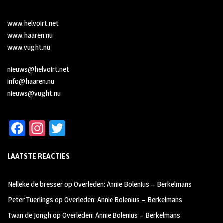
www.helvoirt.net
www.haaren.nu
www.vught.nu
nieuws@helvoirt.net
info@haaren.nu
nieuws@vught.nu
Fa
In
T
ce
st
wi
LAATSTE REACTIES
b
ag
tt
oo
ra
er
Nelleke de bresser
op
Overleden: Annie Bolenius – Berkelmans
k
m
Peter Tuerlings
op
Overleden: Annie Bolenius – Berkelmans
Twan de Jongh
op
Overleden: Annie Bolenius – Berkelmans