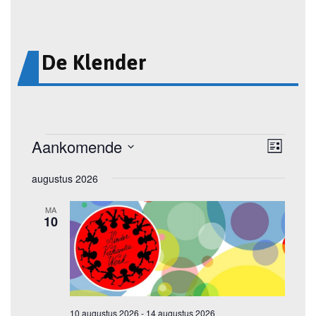
De Klender