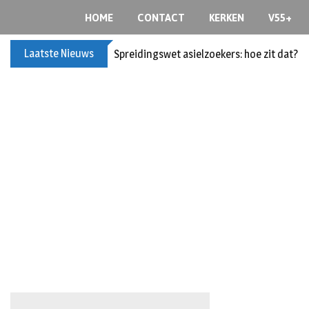
S
HOME
CONTACT
KERKEN
V55+
k
i
Laatste Nieuws
Spreidingswet asielzoekers: hoe zit dat?
p
t
o
c
o
n
t
e
n
t