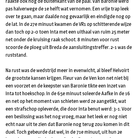
raakte ook nog de buitenkant van de paal. Van Baronie werd
pas halverwege de 1e helft wat vernomen. Een vrije trap leek
over te gaan, maar daalde nog gevaarlijk en eindigde nog op
de lat. In de 27e minuut kwamen de VR1 op schitterende wijze
dan toch op 2-0 toen Inta met een uithaal van ruim 25 meter
net onder de kruising raak schoot. 8 minuten voor rust
scoorde de ploeg uit Breda de aansluitingstreffer. 2-1 was de
ruststand.
Na rust was de wedstrijd meer in evenwicht, al bleef Helvoirt
de grootste kansen krijgen. Fleur van de Ven kon net niet bij
een voorzet en de keepster van Baronie tikte een inzet van
Inta tot hoekschop. In de 65e minuut soleerde Aafke in de 16
en net op het moment van schieten werd ze aangetikt, wat
een strafschop opleverde, die door Inta benut werd: 3-1. Voor
een beslissing was het nog vroeg, maar het leek er nog niet
echt naar uit te zien dat Baronie nog terug zou komen in dit
duel. Toch gebeurde dat wel, in de 71e minuut, uit hun 2e