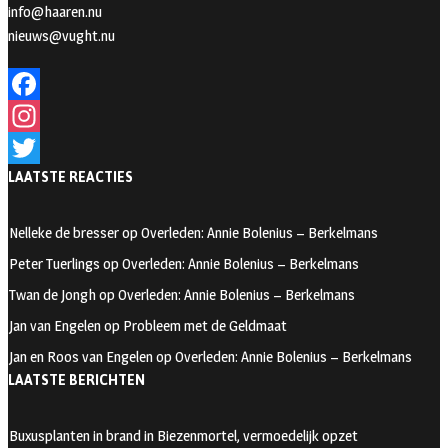
info@haaren.nu
nieuws@vught.nu
F
a
I
LAATSTE REACTIES
c
n
T
e
s
w
Nelleke de bresser
op
Overleden: Annie Bolenius – Berkelmans
b
t
i
Peter Tuerlings
op
Overleden: Annie Bolenius – Berkelmans
o
a
t
Twan de Jongh
op
Overleden: Annie Bolenius – Berkelmans
o
g
t
Jan van Engelen
op
Probleem met de Geldmaat
k
r
e
Jan en Roos van Engelen
op
Overleden: Annie Bolenius – Berkelmans
a
r
LAATSTE BERICHTEN
m
Buxusplanten in brand in Biezenmortel, vermoedelijk opzet