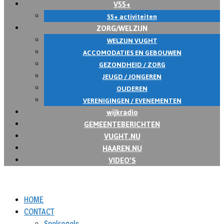
V55+
55+ activiteiten
ZORG/WELZIJN
WELZIJN VUGHT
ACCOMODATIES EN GEBOUWEN
GEZONDHEID / ZORG
JEUGD / JONGEREN
OUDEREN
VERENIGINGEN / EVENEMENTEN
wijkradio
GEMEENTEBERICHTEN
VUGHT.NU
HAAREN.NU
VIDEO’S
HOME
CONTACT
Spelregels