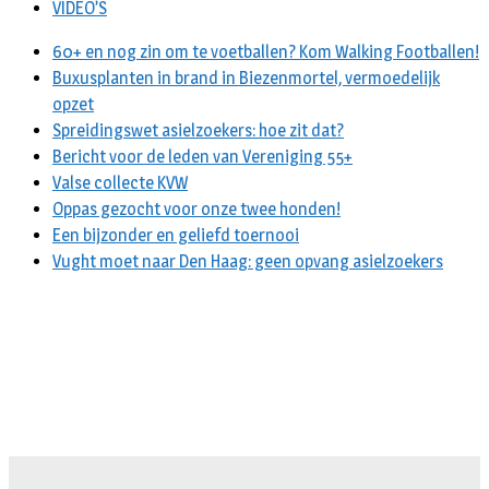
VIDEO’S
60+ en nog zin om te voetballen? Kom Walking Footballen!
Buxusplanten in brand in Biezenmortel, vermoedelijk
opzet
Spreidingswet asielzoekers: hoe zit dat?
Bericht voor de leden van Vereniging 55+
Valse collecte KVW
Oppas gezocht voor onze twee honden!
Een bijzonder en geliefd toernooi
Vught moet naar Den Haag: geen opvang asielzoekers