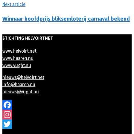
Next article
Winnaar hoofdprijs bliksemloterij carnaval bekend
STICHTING HELVOIRTNET
www.helvoirt.net
www.haaren.nu
www.vught.nu
nieuws@helvoirt.net
info@haaren.nu
nieuws@vught.nu
Facebook
Instagram
Twitter