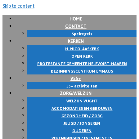
Skip to content
HOME
CONTACT
Spelregels
KERKEN
H. NICOLAASKERK
OPEN KERK
PROTESTANTE GEMEENTE HELEVOIRT-HAAREN
BEZINNINGSCENTRUM EMMAUS
V55+
55+ activiteiten
ZORG/WELZIJN
WELZIJN VUGHT
ACCOMODATIES EN GEBOUWEN
GEZONDHEID / ZORG
JEUGD / JONGEREN
OUDEREN
VERENIGINGEN / EVENEMENTEN