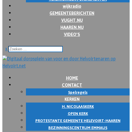
wijkradio
GEMEENTEBERICHTEN
VUGHT.NU
HAAREN.NU
VIDEO’S
x
HOME
CONTACT
Spelregels
KERKEN
H. NICOLAASKERK
OPEN KERK
PROTESTANTE GEMEENTE HELEVOIRT-HAAREN
BEZINNINGSCENTRUM EMMAUS