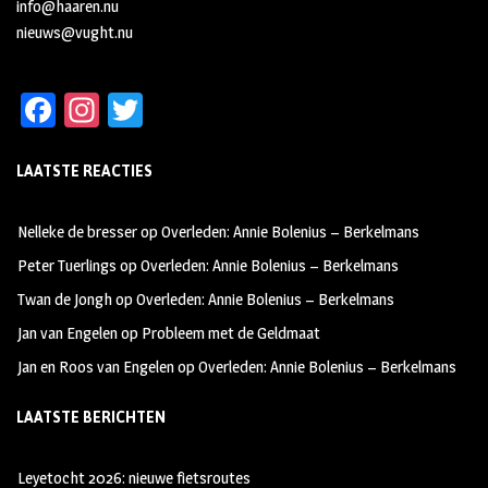
info@haaren.nu
nieuws@vught.nu
Fa
In
T
ce
st
wi
LAATSTE REACTIES
b
ag
tt
oo
ra
er
Nelleke de bresser
op
Overleden: Annie Bolenius – Berkelmans
k
m
Peter Tuerlings
op
Overleden: Annie Bolenius – Berkelmans
Twan de Jongh
op
Overleden: Annie Bolenius – Berkelmans
Jan van Engelen
op
Probleem met de Geldmaat
Jan en Roos van Engelen
op
Overleden: Annie Bolenius – Berkelmans
LAATSTE BERICHTEN
Leyetocht 2026: nieuwe fietsroutes