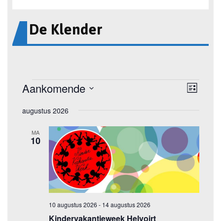
De Klender