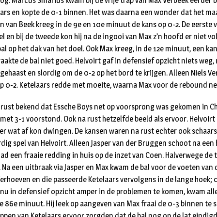
og. Marcus Smarius kwam bij de vrije trap van Max Verbeek eerder bi
ars en kopte de 0-1 binnen. Het was daarna een wonder dat het maar
n van Beek kreeg in de 9e en 10e minuut de kans op 0-2. De eerste v
doel en bij de tweede kon hij na de ingooi van Max z’n hoofd er niet 
bal op het dak van het doel. Ook Max kreeg, in de 12e minuut, een k
aakte de bal niet goed. Helvoirt gaf in defensief opzicht niets weg
gehaast en slordig om de 0-2 op het bord te krijgen. Alleen Niels V
p 0-2. Ketelaars redde met moeite, waarna Max voor de rebound ne
e rust bekend dat Essche Boys net op voorsprong was gekomen in C
met 3-1 voorstond. Ook na rust hetzelfde beeld als ervoor. Helvoirt
r wat af kon dwingen. De kansen waren na rust echter ook schaar
rdig spel van Helvoirt. Alleen Jasper van der Bruggen schoot na ee
ad een fraaie redding in huis op de inzet van Coen. Halverwege de t
2. Na een uitbraak via Jasper en Max kwam de bal voor de voeten van
erhoeven en die passeerde Ketelaars vervolgens in de lange hoek; 
k nu in defensief opzicht amper in de problemen te komen, kwam al
e 86e minuut. Hij leek op aangeven van Max fraai de 0-3 binnen te s
ppen van Ketelaars ervoor zorgden dat de bal nog op de lat eindigde