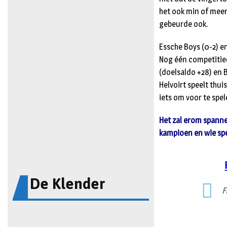
het ook min of meer
gebeurde ook.
Essche Boys (0-2) e
Nog één competitied
(doelsaldo +28) en 
Helvoirt speelt thu
iets om voor te spel
Het zal erom spanne
kampioen en wie sp
De Klender
F