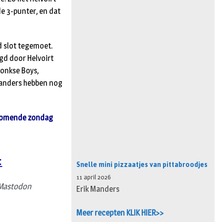
e 3-punter, en dat
d slot tegemoet.
gd door Helvoirt
donkse Boys,
standers hebben nog
t komende zondag
:
Snelle mini pizzaatjes van pittabroodjes
11 april 2026
Mastodon
Erik Manders
Meer recepten KLIK HIER>>