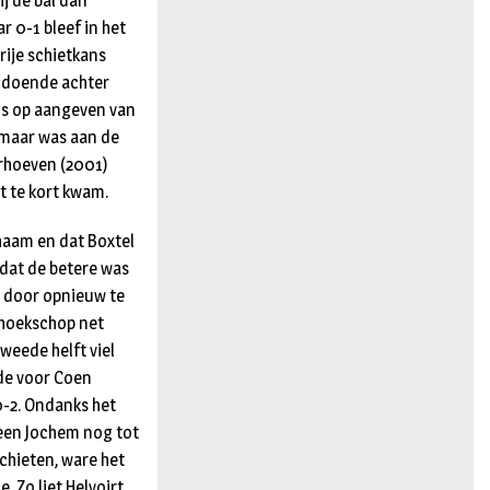
j de bal dan
 0-1 bleef in het
rije schietkans
voldoende achter
ans op aangeven van
, maar was aan de
erhoeven (2001)
t te kort kwam.
haam en dat Boxtel
 dat de betere was
s door opnieuw te
n hoekschop net
weede helft viel
 de voor Coen
0-2. Ondanks het
leen Jochem nog tot
chieten, ware het
. Zo liet Helvoirt