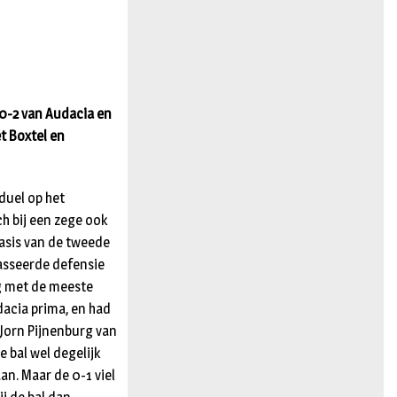
n
 0-2 van Audacia en
t Boxtel en
duel op het
ch bij een zege ook
basis van de tweede
passeerde defensie
eg met de meeste
dacia prima, en had
 Jorn Pijnenburg van
e bal wel degelijk
an. Maar de 0-1 viel