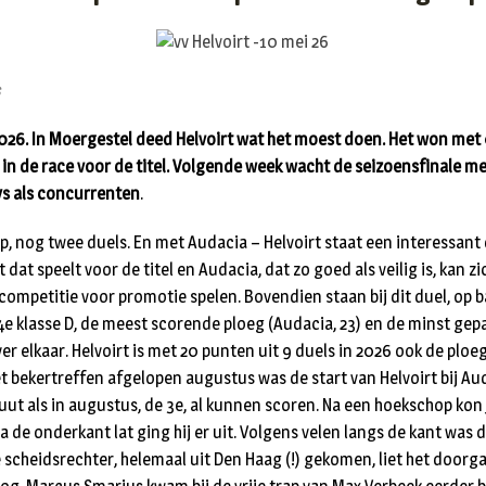
s
026. In Moergestel deed Helvoirt wat het moest doen. Het won met
 in de race voor de titel. Volgende week wacht de seizoensfinale me
ys als concurrenten
.
p, nog twee duels. En met Audacia – Helvoirt staat een interessant 
dat speelt voor de titel en Audacia, dat zo goed als veilig is, kan zi
acompetitie voor promotie spelen. Bovendien staan bij dit duel, op 
 4e klasse D, de meest scorende ploeg (Audacia, 23) en de minst ge
ver elkaar. Helvoirt is met 20 punten uit 9 duels in 2026 ook de plo
et bekertreffen afgelopen augustus was de start van Helvoirt bij Au
uut als in augustus, de 3e, al kunnen scoren. Na een hoekschop kon
ia de onderkant lat ging hij er uit. Volgens velen langs de kant was d
e scheidsrechter, helemaal uit Den Haag (!) gekomen, liet het doorga