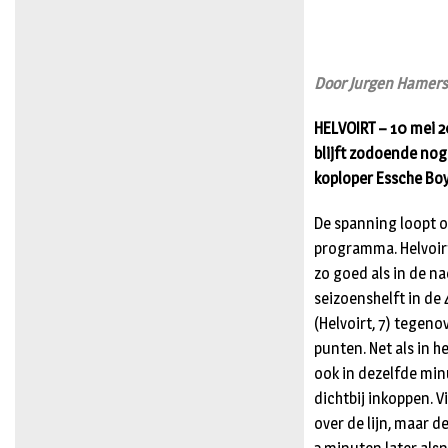
Door Jurgen Hamer
HELVOIRT – 10 mei 2
blijft zodoende nog
koploper Essche Bo
De spanning loopt o
programma. Helvoirt 
zo goed als in de n
seizoenshelft in de
(Helvoirt, 7) tegeno
punten. Net als in h
ook in dezelfde min
dichtbij inkoppen. V
over de lijn, maar d