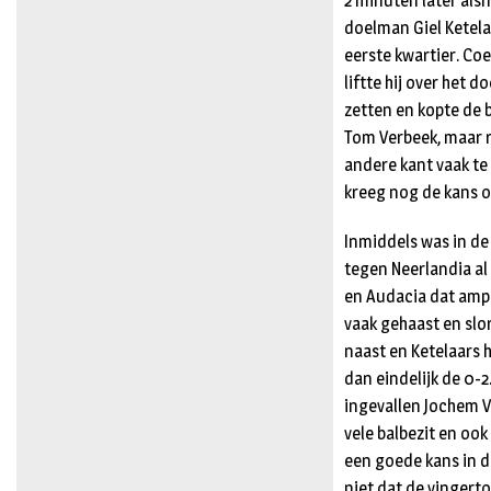
2 minuten later alsn
doelman Giel Ketela
eerste kwartier. Coe
liftte hij over het 
zetten en kopte de 
Tom Verbeek, maar r
andere kant vaak te 
kreeg nog de kans o
Inmiddels was in d
tegen Neerlandia al 
en Audacia dat ampe
vaak gehaast en slo
naast en Ketelaars h
dan eindelijk de 0-
ingevallen Jochem V
vele balbezit en oo
een goede kans in d
niet dat de vingerto