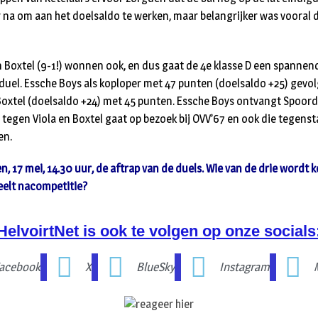
 na om aan het doelsaldo te werken, maar belangrijker was vooral d
n Boxtel (9-1!) wonnen ook, en dus gaat de 4e klasse D een spannen
uel. Essche Boys als koploper met 47 punten (doelsaldo +25) gevol
Boxtel (doelsaldo +24) met 45 punten. Essche Boys ontvangt Spoor
is tegen Viola en Boxtel gaat op bezoek bij OVV’67 en ook die tegen
en.
n, 17 mei, 14.30 uur, de aftrap van de duels. Wie van de drie word
eelt nacompetitie?
HelvoirtNet is ook te volgen op onze socials
acebook
X
BlueSky
Instagram