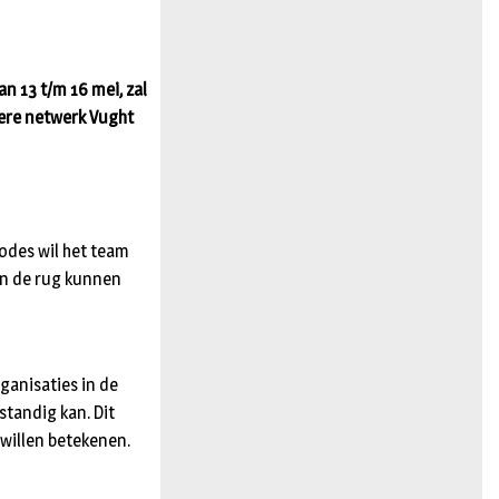
n
an 13 t/m 16 mei, zal
dere netwerk Vught
codes wil het team
in de rug kunnen
ganisaties in de
standig kan. Dit
 willen betekenen.