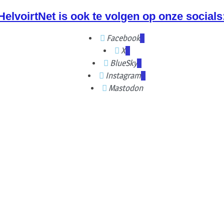
HelvoirtNet is ook te volgen op onze socials
Facebook
X
BlueSky
Instagram
Mastodon