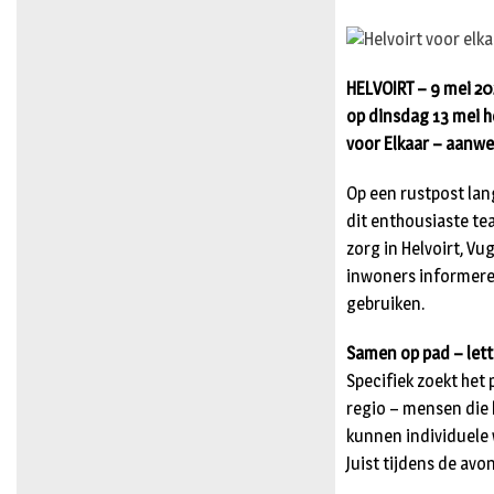
HELVOIRT – 9 mei 202
op dinsdag 13 mei h
voor Elkaar – aanwez
Op een rustpost la
dit enthousiaste tea
zorg in Helvoirt, V
inwoners informeren
gebruiken.
Samen op pad – lette
Specifiek zoekt het
regio – mensen die 
kunnen individuele 
Juist tijdens de avo