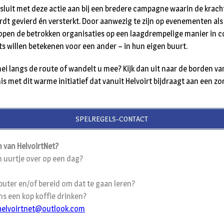
sluit met deze actie aan bij een bredere campagne waarin de krach
ordt gevierd én versterkt. Door aanwezig te zijn op evenementen als
open de betrokken organisaties op een laagdrempelige manier in 
ts willen betekenen voor een ander – in hun eigen buurt.
mei langs de route of wandelt u mee? Kijk dan uit naar de borden v
s met dit warme initiatief dat vanuit Helvoirt bijdraagt aan een z
SPELREGELS-CONTACT
 van HelvoirtNet?
n uurtje over op een dag?
uter en/of bereid om dat te gaan leren?
s een kop koffie drinken?
helvoirtnet@outlook.com