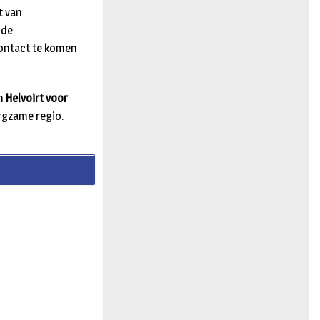
t van
 de
contact te komen
an
Helvoirt voor
orgzame regio.