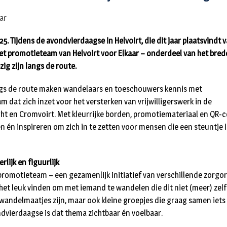
5. Tijdens de avondvierdaagse in Helvoirt, die dit jaar plaatsvindt v
et promotieteam van Helvoirt voor Elkaar – onderdeel van het bre
ig zijn langs de route.
ngs de route maken wandelaars en toeschouwers kennis met
m dat zich inzet voor het versterken van vrijwilligerswerk in de
ught en Cromvoirt. Met kleurrijke borden, promotiemateriaal en QR-
 én inspireren om zich in te zetten voor mensen die een steuntje 
rlijk en figuurlijk
 promotieteam – een gezamenlijk initiatief van verschillende zorgor
het leuk vinden om met iemand te wandelen die dit niet (meer) zelf
wandelmaatjes zijn, maar ook kleine groepjes die graag samen iets
ndvierdaagse is dat thema zichtbaar én voelbaar.