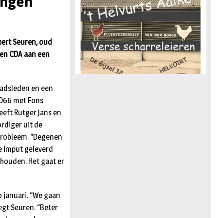
ingen
n
ert Seuren, oud
 en CDA aan een
raadsleden en een
 D66 met Fons
eeft Rutger Jans en
rdiger uit de
n probleem. “Degenen
ie imput geleverd
ehouden. Het gaat er
o januari. “We gaan
egt Seuren. “Beter