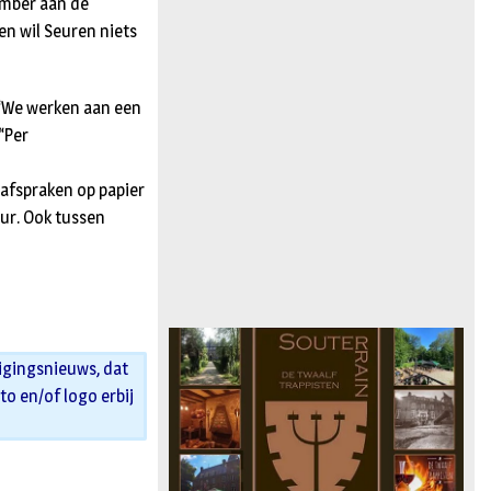
ember aan de
en wil Seuren niets
 “We werken aan een
“Per
 afspraken op papier
uur. Ook tussen
igingsnieuws, dat
oto en/of logo erbij