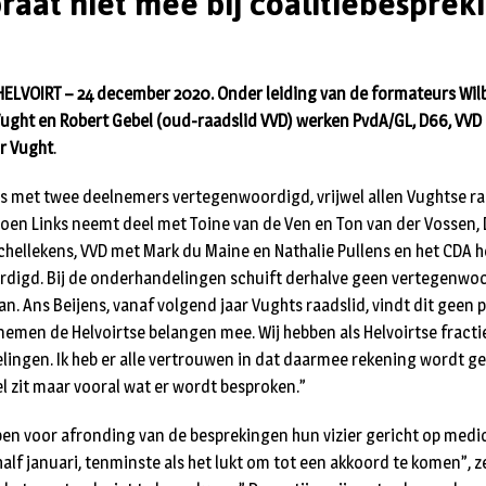
praat niet mee bij coalitiebesprek
LVOIRT – 24 december 2020. Onder leiding van de formateurs Wilb
ught en Robert Gebel (oud-raadslid VVD) werken PvdA/GL, D66, VVD
r Vught
.
ij is met twee deelnemers vertegenwoordigd, vrijwel allen Vughtse 
oen Links neemt deel met Toine van de Ven en Ton van der Vossen,
chellekens, VVD met Mark du Maine en Nathalie Pullens en het CDA h
digd. Bij de onderhandelingen schuift derhalve geen vertegenwoo
aan. Ans Beijens, vanaf volgend jaar Vughts raadslid, vindt dit gee
n nemen de Helvoirtse belangen mee. Wij hebben als Helvoirtse fract
ingen. Ik heb er alle vertrouwen in dat daarmee rekening wordt g
el zit maar vooral wat er wordt besproken.”
bben voor afronding van de besprekingen hun vizier gericht op medi
alf januari, tenminste als het lukt om tot een akkoord te komen”, z