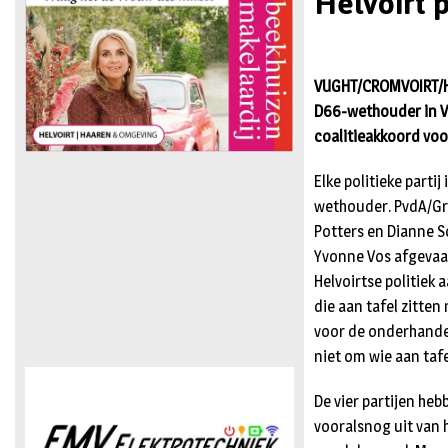
Helvoirt 
VUGHT/CROMVOIRT/HE
D66-wethouder in V
coalitieakkoord voo
Elke politieke part
wethouder. PvdA/Gr
Potters en Dianne S
Yvonne Vos afgevaar
Helvoirtse politiek 
die aan tafel zitte
voor de onderhandel
niet om wie aan taf
De vier partijen he
vooralsnog uit van h