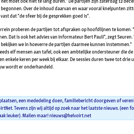
 het moet ook niet te lang duren.” De partijen zijn zaterdag 12 dec
 begonnen. Over de inhoud daarvan en waar vooral knelpunten zitt
l vast dat ”de sfeer bij de gesprekken goed is”.
errein proberen de partijen tot afspraken op hoofdlijnen te komen.
en. Dat is ook het advies van informateur Bert Pauli”, zegt Seuren. 
bekijken we in hoeverre de partijen daarmee kunnen instemmen.”
steeds elf mensen aan tafel, ook een ambtelijke ondersteuner die de
en enkele keren per week bij elkaar. De sessies duren twee tot drie 
euw wordt er onderhandeld.
 plaatsen, een mededeling doen, familiebericht doorgeven of veren
oirtNet. Tevens zijn wij altijd op zoek naar het laatste nieuws. (een f
aak leuker). Mailen maar!
nieuws@helvoirt.net