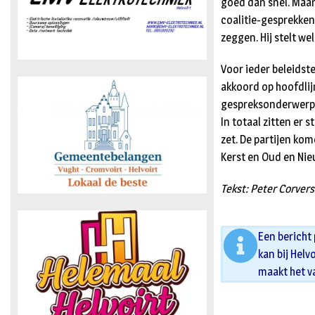
goed dan snel. Maar
coalitie-gesprekken
zeggen. Hij stelt we
Voor ieder beleidst
akkoord op hoofdlijn
gespreksonderwerp 
In totaal zitten er 
zet. De partijen kom
Kerst en Oud en Ni
Tekst: Peter Corvers
Een bericht
kan bij Helv
maakt het v