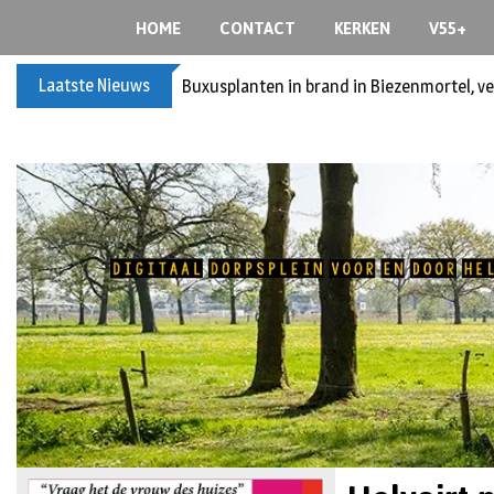
HOME
CONTACT
KERKEN
V55+
Laatste Nieuws
Spreidingswet asielzoekers: hoe zit dat?