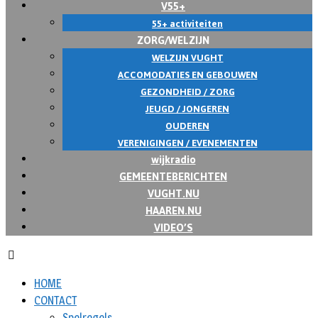
V55+
55+ activiteiten
ZORG/WELZIJN
WELZIJN VUGHT
ACCOMODATIES EN GEBOUWEN
GEZONDHEID / ZORG
JEUGD / JONGEREN
OUDEREN
VERENIGINGEN / EVENEMENTEN
wijkradio
GEMEENTEBERICHTEN
VUGHT.NU
HAAREN.NU
VIDEO’S
HOME
CONTACT
Spelregels