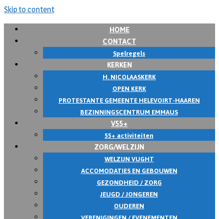
Skip to content
HOME
CONTACT
Spelregels
KERKEN
H. NICOLAASKERK
OPEN KERK
PROTESTANTE GEMEENTE HELEVOIRT-HAAREN
BEZINNINGSCENTRUM EMMAUS
V55+
55+ activiteiten
ZORG/WELZIJN
WELZIJN VUGHT
ACCOMODATIES EN GEBOUWEN
GEZONDHEID / ZORG
JEUGD / JONGEREN
OUDEREN
VERENIGINGEN / EVENEMENTEN