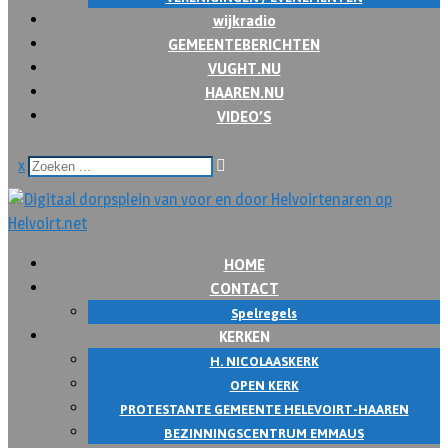
wijkradio
GEMEENTEBERICHTEN
VUGHT.NU
HAAREN.NU
VIDEO’S
x
HOME
CONTACT
Spelregels
KERKEN
H. NICOLAASKERK
OPEN KERK
PROTESTANTE GEMEENTE HELEVOIRT-HAAREN
BEZINNINGSCENTRUM EMMAUS