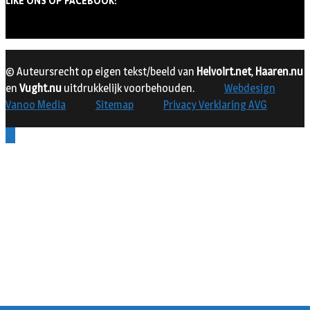
LIKE ONS OP FACEBOOK!
© Auteursrecht op eigen tekst/beeld van
Helvoirt.net
,
Haaren.nu
en
Vught.nu
uitdrukkelijk voorbehouden.
Webdesign
Vanoo Media
Sitemap
Privacy Verklaring AVG