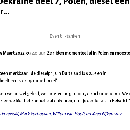
Oekraïne deel 7, Polen, diesel een
...
Even bij-tanken
5 Maart 2022. 0
5.40 uur
. Ze rijden momenteel al in Polen en moest
eteen merkbaar…de dieselprijs in Duitsland is € 2,15 en in
cheelt een slok op unne borrel”
en we nu wel gehad, we moeten nog ruim 130 km binnendoor. We r
en we hier het zonnetje al opkomen, uurtje eerder als in Helvoirt.”
akrzewski, Mark Verhoeven, Willem van Hooft en Kees Eijkemans