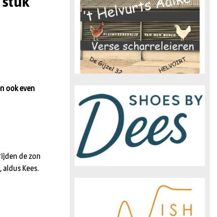
 stuk
n
en ook even
ijden de zon
, aldus Kees.