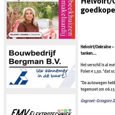
Helvoirt/
goedkoper
Helvoirt/Oekraïne – 
tanken….
Het verschil is al m
Polen € 1,50. “dat s
“De autowegen hebb
tegemoet om 06.15 zi
Gegroet: Grzegorz Z