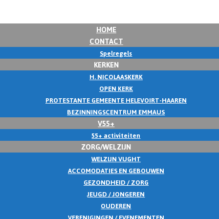
HOME
CONTACT
Spelregels
KERKEN
H. NICOLAASKERK
OPEN KERK
PROTESTANTE GEMEENTE HELEVOIRT-HAAREN
BEZINNINGSCENTRUM EMMAUS
V55+
55+ activiteiten
ZORG/WELZIJN
WELZIJN VUGHT
ACCOMODATIES EN GEBOUWEN
GEZONDHEID / ZORG
JEUGD / JONGEREN
OUDEREN
VERENIGINGEN / EVENEMENTEN