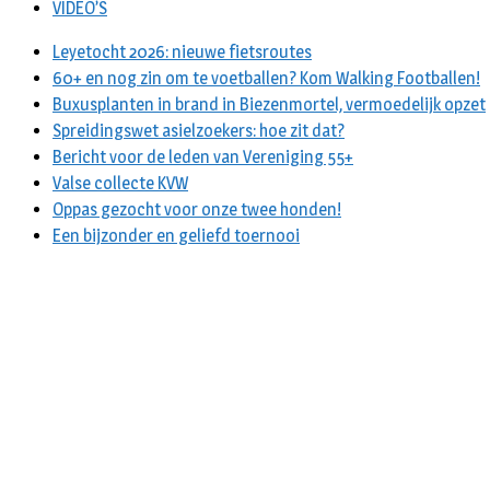
VIDEO’S
Leyetocht 2026: nieuwe fietsroutes
60+ en nog zin om te voetballen? Kom Walking Footballen!
Buxusplanten in brand in Biezenmortel, vermoedelijk opzet
Spreidingswet asielzoekers: hoe zit dat?
Bericht voor de leden van Vereniging 55+
Valse collecte KVW
Oppas gezocht voor onze twee honden!
Een bijzonder en geliefd toernooi