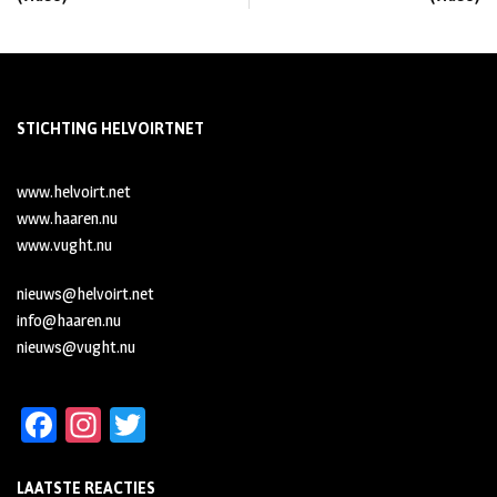
STICHTING HELVOIRTNET
www.helvoirt.net
www.haaren.nu
www.vught.nu
nieuws@helvoirt.net
info@haaren.nu
nieuws@vught.nu
Fa
In
T
ce
st
wi
LAATSTE REACTIES
b
ag
tt