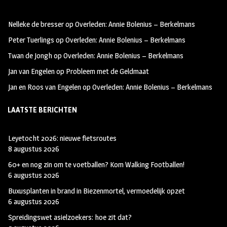
oo
ra
er
Nelleke de bresser
op
Overleden: Annie Bolenius – Berkelmans
k
m
Peter Tuerlings
op
Overleden: Annie Bolenius – Berkelmans
Twan de Jongh
op
Overleden: Annie Bolenius – Berkelmans
Jan van Engelen
op
Probleem met de Geldmaat
Jan en Roos van Engelen
op
Overleden: Annie Bolenius – Berkelmans
LAATSTE BERICHTEN
Leyetocht 2026: nieuwe fietsroutes
8 augustus 2026
60+ en nog zin om te voetballen? Kom Walking Footballen!
6 augustus 2026
Buxusplanten in brand in Biezenmortel, vermoedelijk opzet
6 augustus 2026
Spreidingswet asielzoekers: hoe zit dat?