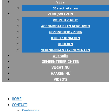
V55+
55+ activiteiten
ZORG/WELZIJN
WELZIJN VUGHT
ACCOMODATIES EN GEBOUWEN
GEZONDHEID / ZORG
JEUGD / JONGEREN
OUDEREN
VERENIGINGEN / EVENEMENTEN
wijkradio
GEMEENTEBERICHTEN
VUGHT.NU
HAAREN.NU
VIDEO’S
HOME
CONTACT
Spelregels