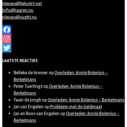
nieuws@helvoirt.net
info@haaren.nu
nieuws@vught.nu
Facebook
Instagram
Twitter
LAATSTE REACTIES
Nelleke de bresser
op
Overleden: Annie Bolenius –
Berkelmans
Peter Tuerlings
op
Overleden: Annie Bolenius –
Berkelmans
Twan de Jongh
op
Overleden: Annie Bolenius – Berkelmans
Jan van Engelen
op
Probleem met de Geldmaat
Jan en Roos van Engelen
op
Overleden: Annie Bolenius –
Berkelmans