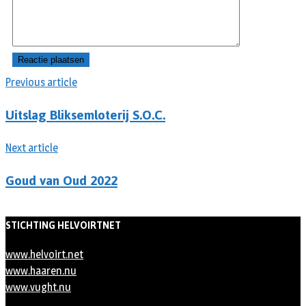
Previous article
Uitslag Bliksemloterij S.O.C.
Next article
Goud van Oud 2022
STICHTING HELVOIRTNET
www.helvoirt.net
www.haaren.nu
www.vught.nu