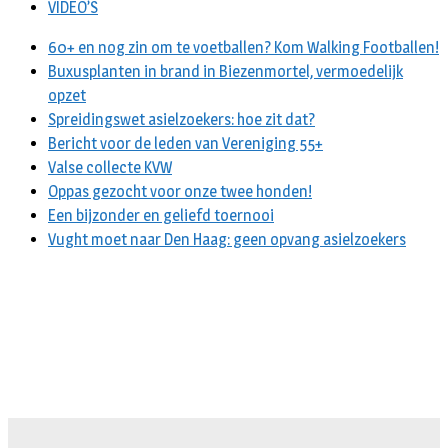
VIDEO’S
60+ en nog zin om te voetballen? Kom Walking Footballen!
Buxusplanten in brand in Biezenmortel, vermoedelijk
opzet
Spreidingswet asielzoekers: hoe zit dat?
Bericht voor de leden van Vereniging 55+
Valse collecte KVW
Oppas gezocht voor onze twee honden!
Een bijzonder en geliefd toernooi
Vught moet naar Den Haag: geen opvang asielzoekers