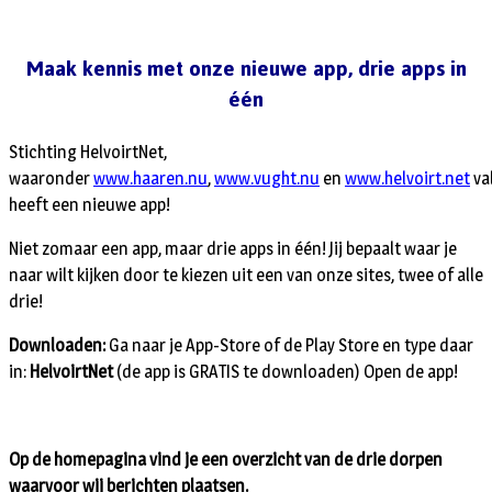
Maak kennis met onze nieuwe app, drie apps in
één
Stichting HelvoirtNet,
waaronder
www.haaren.nu
,
www.vught.nu
en
www.helvoirt.net
val
heeft een nieuwe app!
Niet zomaar een app, maar drie apps in één! Jij bepaalt waar je
naar wilt kijken door te kiezen uit een van onze sites, twee of alle
drie!
Downloaden:
Ga naar je App-Store of de Play Store en type daar
in:
HelvoirtNet
(de app is GRATIS te downloaden) Open de app!
Op de homepagina vind je een overzicht van de drie dorpen
waarvoor wij berichten plaatsen.