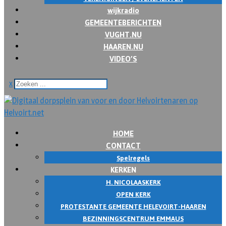
wijkradio
GEMEENTEBERICHTEN
VUGHT.NU
HAAREN.NU
VIDEO’S
x
HOME
CONTACT
Spelregels
KERKEN
H. NICOLAASKERK
OPEN KERK
PROTESTANTE GEMEENTE HELEVOIRT-HAAREN
BEZINNINGSCENTRUM EMMAUS