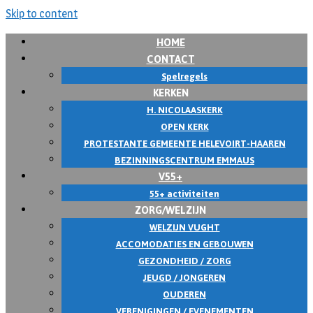
Skip to content
HOME
CONTACT
Spelregels
KERKEN
H. NICOLAASKERK
OPEN KERK
PROTESTANTE GEMEENTE HELEVOIRT-HAAREN
BEZINNINGSCENTRUM EMMAUS
V55+
55+ activiteiten
ZORG/WELZIJN
WELZIJN VUGHT
ACCOMODATIES EN GEBOUWEN
GEZONDHEID / ZORG
JEUGD / JONGEREN
OUDEREN
VERENIGINGEN / EVENEMENTEN