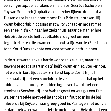
een vingertop, de lat raken, en hield Bori Secréve (schot) en
Roy van Sonsbeek (kopbal) van een zeker lijkend doelpunt af.
Tussen deze kansen door moest Thijs P de strijd staken. Hij
kwam behoorlijk in botsing met Wilty Schaap en moest met
een snee in z’n kin naar het ziekenhuis. Maar de manier hoe
Helvoirt de eerste helft voetbalde vroeg wel om een
e
tegentreffer en die kwam er in de extra tijd van de 1
helft dan
toch. Youri Duyzer kopte een voorzet van dichtbij binnen.
In de rust waren enkele harde woorden gevallen, maar de
e
gewenste goede start in de 2
helft kwam er niet. Sterker nog,
het werd in kort tijdbestek 3-1. Eerst kopte Corné Nijhof
helemaal vrij met een snoekduik de 2-1 in en na de bal op het
middenveld onnodig te hadden ingeleverd werd met een
steekpass Secréve vrij voor Walter gezet en was 3-1 een feit.
Walter herstelde niet veel later ook een fout toen hij de bal
inleverde bij Duyzer, maar greep goed in. Pas tegen het uur viel
er dan toch weer wat positiefs te melden voor Helvoirt. Uit een