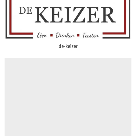
dejong-auto