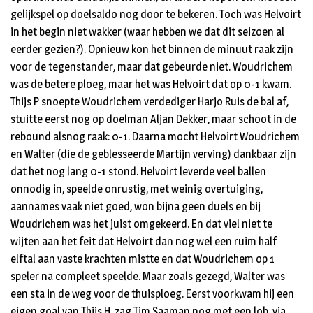
gelijkspel op doelsaldo nog door te bekeren. Toch was Helvoirt
in het begin niet wakker (waar hebben we dat dit seizoen al
eerder gezien?). Opnieuw kon het binnen de minuut raak zijn
voor de tegenstander, maar dat gebeurde niet. Woudrichem
was de betere ploeg, maar het was Helvoirt dat op 0-1 kwam.
Thijs P snoepte Woudrichem verdediger Harjo Ruis de bal af,
stuitte eerst nog op doelman Aljan Dekker, maar schoot in de
rebound alsnog raak: 0-1. Daarna mocht Helvoirt Woudrichem
en Walter (die de geblesseerde Martijn verving) dankbaar zijn
dat het nog lang 0-1 stond. Helvoirt leverde veel ballen
onnodig in, speelde onrustig, met weinig overtuiging,
aannames vaak niet goed, won bijna geen duels en bij
Woudrichem was het juist omgekeerd. En dat viel niet te
wijten aan het feit dat Helvoirt dan nog wel een ruim half
elftal aan vaste krachten mistte en dat Woudrichem op 1
speler na compleet speelde. Maar zoals gezegd, Walter was
een sta in de weg voor de thuisploeg. Eerst voorkwam hij een
eigen goal van Thijs H, zag Tim Saaman nog met een lob, via