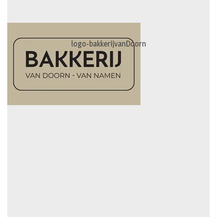
logo-bakkerijvanDoorn