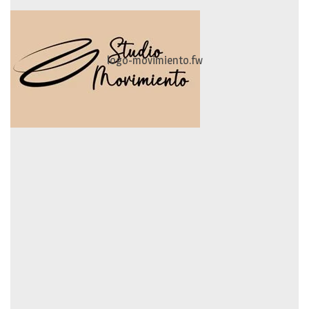
logo-movimiento.fw