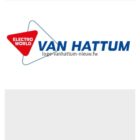
logo-vanhattum-nieuw.fw