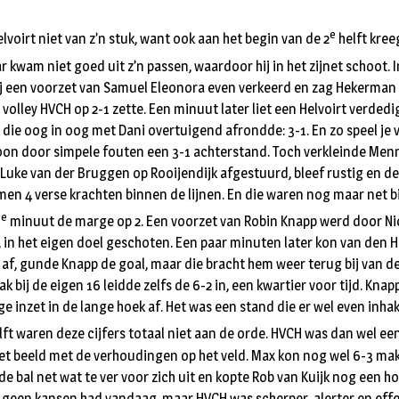
e
lvoirt niet van z’n stuk, want ook aan het begin van de 2
helft kre
 kwam niet goed uit z’n passen, waardoor hij in het zijnet schoot. I
ij een voorzet van Samuel Eleonora even verkeerd en zag Hekerman 
volley HVCH op 2-1 zette. Een minuut later liet een Helvoirt verdedi
die oog in oog met Dani overtuigend afrondde: 3-1. En zo speel je 
on door simpele fouten een 3-1 achterstand. Toch verkleinde Menno
 Luke van der Bruggen op Rooijendijk afgestuurd, bleef rustig en 
men 4 verse krachten binnen de lijnen. En die waren nog maar net bi
e
8
minuut de marge op 2. Een voorzet van Robin Knapp werd door Ni
 in het eigen doel geschoten. Een paar minuten later kon van den H
 af, gunde Knapp de goal, maar die bracht hem weer terug bij van d
vlak bij de eigen 16 leidde zelfs de 6-2 in, een kwartier voor tijd. Kn
 inzet in de lange hoek af. Het was een stand die er wel even inhakt
lft waren deze cijfers totaal niet aan de orde. HVCH was dan wel e
het beeld met de verhoudingen op het veld. Max kon nog wel 6-3 ma
e bal net wat te ver voor zich uit en kopte Rob van Kuijk nog een ho
t geen kansen had vandaag, maar HVCH was scherper, alerter en effe