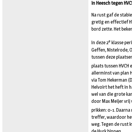
in Heesch tegen HVCH
Na rust gaf de stabi
gretig en effectief 
bord zette. Het beke
e
In deze 2
klasse per
Geffen, Nistelrode, O
tussen deze plaatse
plaats tussen HVCH e
allerminst van plan 
via Tom Hekerman (Da
Helvoirt het heft in 
wel van die grote kan
door Max Meijer vrij
prikken: 0-1. Daarna 
treffer, waardoor he
weg. Tegen de rust 
de Hurk binnen.