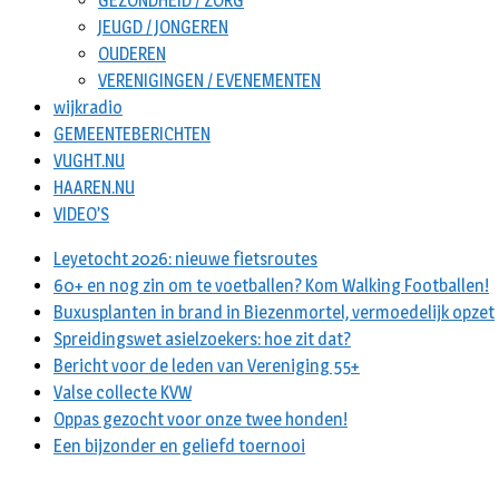
GEZONDHEID / ZORG
JEUGD / JONGEREN
OUDEREN
VERENIGINGEN / EVENEMENTEN
wijkradio
GEMEENTEBERICHTEN
VUGHT.NU
HAAREN.NU
VIDEO’S
Leyetocht 2026: nieuwe fietsroutes
60+ en nog zin om te voetballen? Kom Walking Footballen!
Buxusplanten in brand in Biezenmortel, vermoedelijk opzet
Spreidingswet asielzoekers: hoe zit dat?
Bericht voor de leden van Vereniging 55+
Valse collecte KVW
Oppas gezocht voor onze twee honden!
Een bijzonder en geliefd toernooi