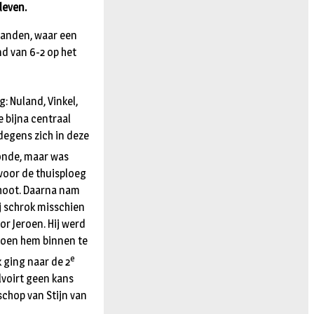
 leven.
 handen, waar een
d van 6-2 op het
: Nuland, Vinkel,
e bijna centraal
degens zich in deze
nde, maar was
 voor de thuisploeg
schoot. Daarna nam
ij schrok misschien
or Jeroen. Hij werd
eroen hem binnen te
e
k ging naar de 2
lvoirt geen kans
schop van Stijn van