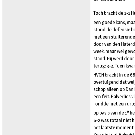
Toch bracht de 1-1 He
een goede kans, maar
stond de defensie b
met een stuiterende 
door van den Haterd 
week, maar wel gewo
stand. Hij werd door
terug: 3-2. Toen kwa
HVCH bracht in de 6
overtuigend dat wel,
schop alleen op Dani
een feit. Balverlies 
rondde met een droge
e
op basis van de 1
he
6-2 was totaal niet 
het laatste moment d
Zeg niet dat Helvoir