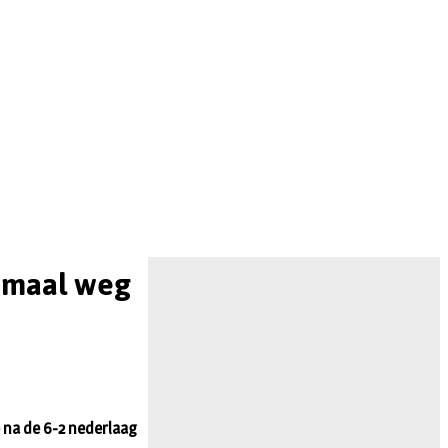
emaal weg
e na de 6-2 nederlaag