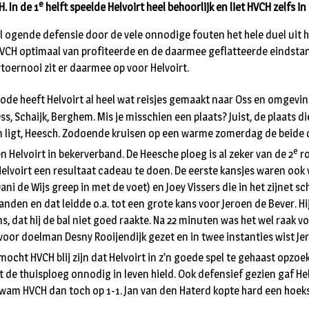
e
. In de 1
helft speelde Helvoirt heel behoorlijk en liet HVCH zelfs in
el ogende defensie door de vele onnodige fouten het hele duel uit
HVCH optimaal van profiteerde en de daarmee geflatteerde eindstan
rtoernooi zit er daarmee op voor Helvoirt.
iode heeft Helvoirt al heel wat reisjes gemaakt naar Oss en omgeving
ss, Schaijk, Berghem. Mis je misschien een plaats? Juist, de plaats di
n ligt, Heesch. Zodoende kruisen op een warme zomerdag de beide 
e
n Helvoirt in bekerverband. De Heesche ploeg is al zeker van de 2
ro
Helvoirt een resultaat cadeau te doen. De eerste kansjes waren ook
ni de Wijs greep in met de voet) en Joey Vissers die in het zijnet 
handen en dat leidde o.a. tot een grote kans voor Jeroen de Bever. H
s, dat hij de bal niet goed raakte. Na 22 minuten was het wel raak vo
 voor doelman Desny Rooijendijk gezet en in twee instanties wist J
mocht HVCH blij zijn dat Helvoirt in z’n goede spel te gehaast opzoe
t de thuisploeg onnodig in leven hield. Ook defensief gezien gaf He
kwam HVCH dan toch op 1-1. Jan van den Haterd kopte hard een hoek