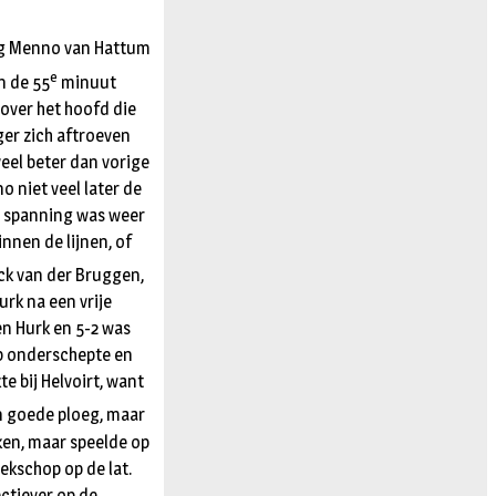
eg Menno van Hattum
e
n de 55
minuut
over het hoofd die
ger zich aftroeven
veel beter dan vorige
 niet veel later de
de spanning was weer
nnen de lijnen, of
ck van der Bruggen,
urk na een vrije
en Hurk en 5-2 was
app onderschepte en
e bij Helvoirt, want
en goede ploeg, maar
ken, maar speelde op
ekschop op de lat.
ctiever op de