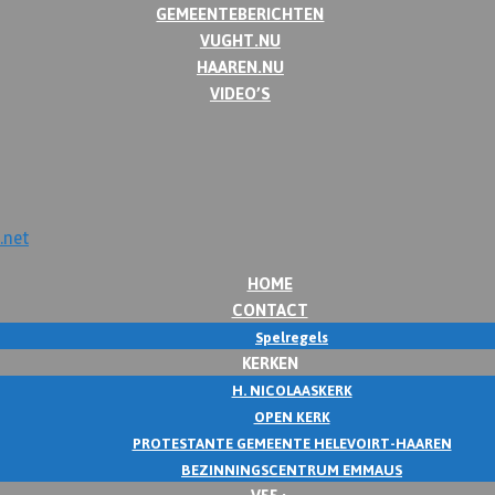
GEMEENTEBERICHTEN
VUGHT.NU
HAAREN.NU
VIDEO’S
HOME
CONTACT
Spelregels
KERKEN
H. NICOLAASKERK
OPEN KERK
PROTESTANTE GEMEENTE HELEVOIRT-HAAREN
BEZINNINGSCENTRUM EMMAUS
V55+