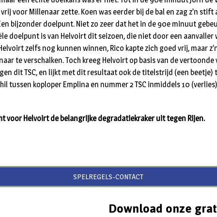
rij voor Millenaar zette. Koen was eerder bij de bal en zag z’n stift 
en bijzonder doelpunt. Niet zo zeer dat het in de 90e minuut gebe
iële doelpunt is van Helvoirt dit seizoen, die niet door een aanvalle
elvoirt zelfs nog kunnen winnen, Rico kapte zich goed vrij, maar z’
enaar te verschalken. Toch kreeg Helvoirt op basis van de vertoonde 
n dit TSC, en lijkt met dit resultaat ook de titelstrijd (een beetje) 
hil tussen koploper Emplina en nummer 2 TSC inmiddels 10 (verlies
 voor Helvoirt de belangrijke degradatiekraker uit tegen Rijen.
SPELREGELS-CONTACT
Download onze grat