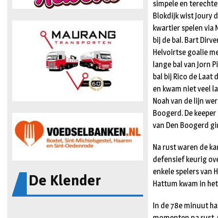
simpele en terechte 
Blokdijk wist Joury 
kwartier spelen via
bij de bal. Bart Dir
Helvoirtse goalie me
lange bal van Jorn 
bal bij Rico de Laat 
en kwam niet veel la
Noah van de lijn we
Boogerd. De keeper z
van Den Boogerd ging
Na rust waren de ka
defensief keurig ov
De Klender
enkele spelers van 
Hattum kwam in het 
In de 78e minuut ha
momenten na rust, m