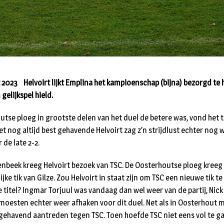
 2023 Helvoirt lijkt Emplina het kampioenschap (bijna) bezorgd te
gelijkspel hield.
tse ploeg in grootste delen van het duel de betere was, vond het 
et nog altijd best gehavende Helvoirt zag z’n strijdlust echter nog
de late 2-2.
renbeek kreeg Helvoirt bezoek van TSC. De Oosterhoutse ploeg kree
jke tik van Gilze. Zou Helvoirt in staat zijn om TSC een nieuwe tik te
 titel? Ingmar Torjuul was vandaag dan wel weer van de partij, Nic
esten echter weer afhaken voor dit duel. Net als in Oosterhout m
gehavend aantreden tegen TSC. Toen hoefde TSC niet eens vol te g