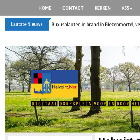
HOME
CONTACT
KERKEN
V55+
Laatste Nieuws
Buxusplanten in brand in Biezenmortel, v