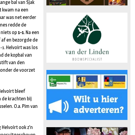
lange bal van Sjak
irt kwam na een
aar was net eerder
annes redde de
t niets op
1-1
. Na een
f af en bezorgde de
-1. Helvoirt was los
und de kopbal van
stift van den
j onder de voorzet
elvoirt bleef
 de krachten bij
selen. O.a. Pim van
g Helvoirt ook z’n
 vooruitgeschoven