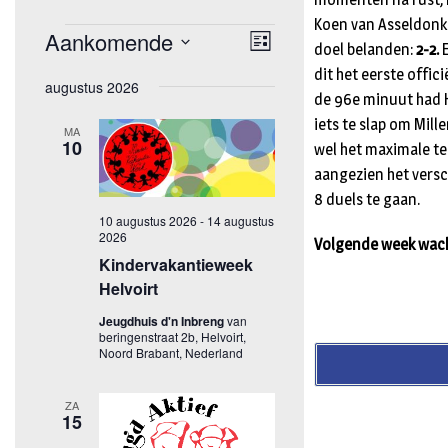
Koen van Asseldonk v
doel belanden:
2-2.
E
dit het eerste offic
de 96e minuut had H
iets te slap om Mill
wel het maximale tege
aangezien het versc
8 duels te gaan.
Volgende week wacht