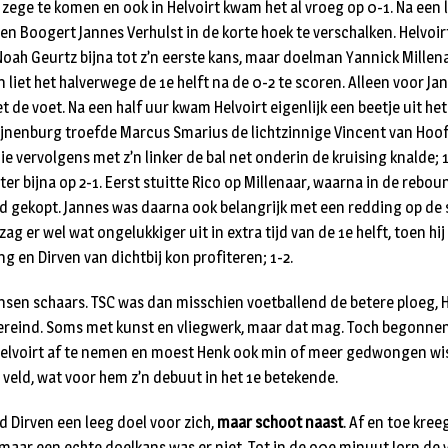
zege te komen en ook in Helvoirt kwam het al vroeg op 0-1. Na een 
den Boogert Jannes Verhulst in de korte hoek te verschalken. Helvo
 Noah Geurtz bijna tot z’n eerste kans, maar doelman Yannick Millen
ven liet het halverwege de 1e helft na de 0-2 te scoren. Alleen voor J
t de voet. Na een half uur kwam Helvoirt eigenlijk een beetje uit he
Pijnenburg troefde Marcus Smarius de lichtzinnige Vincent van Hoo
die vervolgens met z’n linker de bal net onderin de kruising knalde; 1
ter bijna op 2-1. Eerst stuitte Rico op Millenaar, waarna in de rebo
rd gekopt. Jannes was daarna ook belangrijk met een redding op de 
ag er wel wat ongelukkiger uit in extra tijd van de 1e helft, toen hi
 en Dirven van dichtbij kon profiteren; 1-2.
nsen schaars. TSC was dan misschien voetballend de betere ploeg, H
ereind. Soms met kunst en vliegwerk, maar dat mag. Toch begonnen
Helvoirt af te nemen en moest Henk ook min of meer gedwongen wis
veld, wat voor hem z’n debuut in het 1e betekende.
d Dirven een leeg doel voor zich,
maar schoot naast
. Af en toe kree
aar een echte doelkans was er niet. Tot in de 90e minuut Jorn de