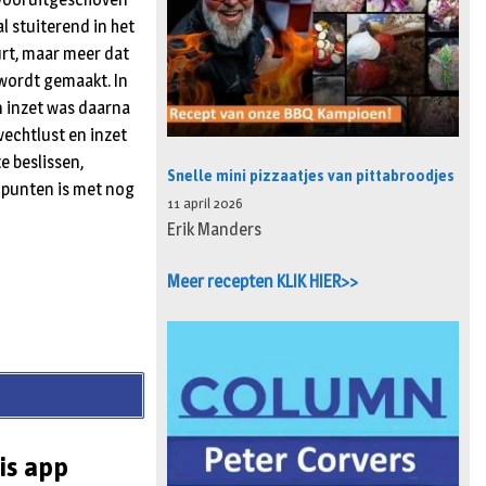
al stuiterend in het
urt, maar meer dat
r wordt gemaakt. In
n inzet was daarna
vechtlust en inzet
te beslissen,
Snelle mini pizzaatjes van pittabroodjes
)punten is met nog
11 april 2026
Erik Manders
Meer recepten KLIK HIER>>
is app