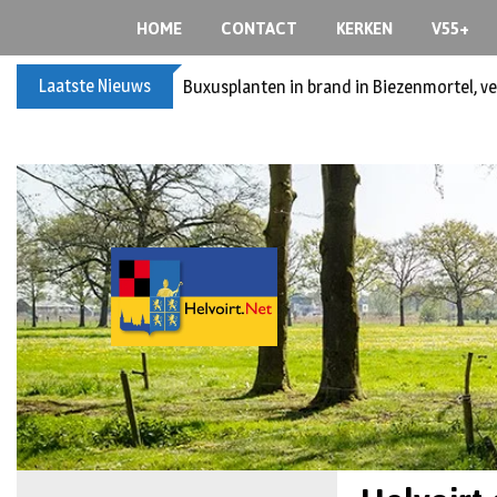
HOME
CONTACT
KERKEN
V55+
Laatste Nieuws
Buxusplanten in brand in Biezenmortel, v