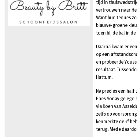
tijd in thuiswedstr
vertrouwen naar Hel
Want hun tenues zou
blauwe-groene kleur
toen hij de bal in d
Daarna kwam er een 
op een aftstandschot
en probeerde Yousse
resultaat. Tussend
Hattum.
Na precies een half
Enes Sonay gelegd en
via Koen van Asseldo
zelfs op voorsprong
e
kenmerkte de 1
hel
terug. Mede daardoo