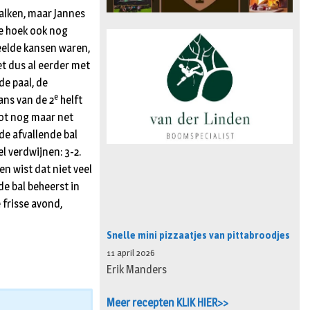
halken, maar Jannes
ge hoek ook nog
peelde kansen waren,
et dus al eerder met
de paal, de
e
kans van de 2
helft
hot nog maar net
de afvallende bal
l verdwijnen: 3-2.
n wist dat niet veel
de bal beheerst in
 frisse avond,
Snelle mini pizzaatjes van pittabroodjes
11 april 2026
Erik Manders
Meer recepten KLIK HIER>>