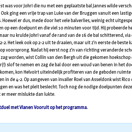
ust was voor Johri die nu met een geplaatste bal Jannes wilde versc
. Ook ging een vrije trap van Luke van der Bruggen vanuit een lasti
s. Hoewel er dus, mede door het vele balverlies, weinig echt uitges
n op een doelpunt en die viel 10 minuten voor tijd. Hij probeerde h
maar nu krulde Johri vanaf de rand van de 16 de bal schitterend, via 
2-2. Het leek ook op 2-2 uit te draaien, maar uit z’n eerste de beste 
op voorsprong. Nadat hij eerst nog z’n van richting veranderde sc
 zag worden, wist Collin van den Bergh uit die gekomen hoekschop 
r(!) slof te nemen en zag de bal door een woud van benen in het doe
komen, kon Helvoirt uiteindelijk profiteren van de geboden ruimte e
en in de 4-2. Op aangeven van invaller Roel van Asseldonk wist Rico 
ggen en was het pleit beslecht. Toch nog de nodige doelpunten deze
t er meer mislukte dan lukte.
itduel met Vianen Vooruit op het programma.