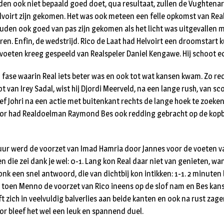
ijden ook niet bepaald goed doet, qua resultaat, zullen de Vughten
voirt zijn gekomen. Het was ook meteen een felle opkomst van Real. 
den ook goed van pas zijn gekomen als het licht was uitgevallen me
en. Enfin, de wedstrijd. Rico de Laat had Helvoirt een droomstart
e voeten kreeg gespeeld van Realspeler Daniel Kengawe. Hij schoot e
fase waarin Real iets beter was en ook tot wat kansen kwam. Zo re
 van Irey Sadal, wist hij Djordi Meerveld, na een lange rush, van s
f Johri na een actie met buitenkant rechts de lange hoek te zoeke
oor had Realdoelman Raymond Bes ook redding gebracht op de kop
 uur werd de voorzet van Imad Hamria door Jannes voor de voeten 
 die zei dank je wel: 0-1. Lang kon Real daar niet van genieten, wan
nk een snel antwoord, die van dichtbij kon intikken: 1-1. 2 minuten
 toen Menno de voorzet van Rico ineens op de slof nam en Bes kanslo
ft zich in veelvuldig balverlies aan beide kanten en ook na rust zag
r bleef het wel een leuk en spannend duel.