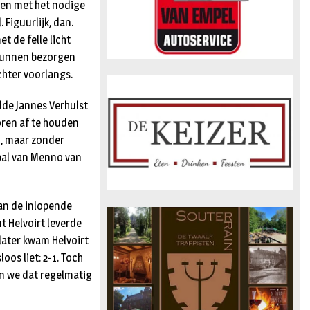
aren met het nodige
Figuurlijk, dan.
t de felle licht
 kunnen bezorgen
chter voorlangs.
dde Jannes Verhulst
coren af te houden
n, maar zonder
bal van Menno van
van de inlopende
t Helvoirt leverde
 later kwam Helvoirt
os liet: 2-1. Toch
en we dat regelmatig