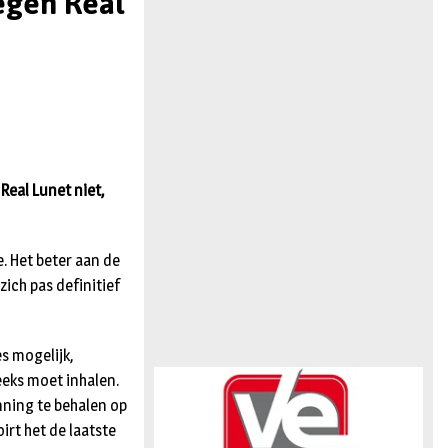
tegen Real
n
Real Lunet niet,
e. Het beter aan de
zich pas definitief
s mogelijk,
eeks moet inhalen.
nning te behalen op
irt het de laatste