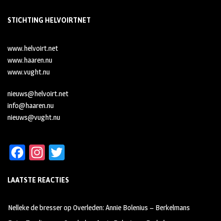
STICHTING HELVOIRTNET
www.helvoirt.net
www.haaren.nu
www.vught.nu
nieuws@helvoirt.net
info@haaren.nu
nieuws@vught.nu
Fa
In
T
ce
st
wi
LAATSTE REACTIES
b
ag
tt
oo
ra
er
Nelleke de bresser
op
Overleden: Annie Bolenius – Berkelmans
k
m