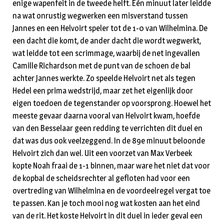
enige wapenfeit in de tweede helft. Eén minuut later leidde
na wat onrustig wegwerken een misverstand tussen
Jannes en een Helvoirt speler tot de 1-0 van Wilhelmina. De
een dacht die komt, de ander dacht die wordt wegwerkt,
wat leidde tot een scrimmage, waarbij de net ingevallen
Camille Richardson met de punt van de schoen de bal
achter Jannes werkte. Zo speelde Helvoirt net als tegen
Hedel een prima wedstrijd, maar zet het eigenlijk door
eigen toedoen de tegenstander op voorsprong. Hoewel het
meeste gevaar daarna vooral van Helvoirt kwam, hoefde
van den Besselaar geen redding te verrichten dit duel en
dat was dus ook veelzeggend. In de 89e minuut beloonde
Helvoirt zich dan wel. Uit een voorzet van Max Verbeek
kopte Noah fraai de 1-1 binnen, maar ware het niet dat voor
de kopbal de scheidsrechter al gefloten had voor een
overtreding van Wilhelmina en de voordeelregel vergat toe
te passen. Kan je toch mooi nog wat kosten aan het eind
van de rit. Het koste Helvoirt in dit duel in ieder geval een