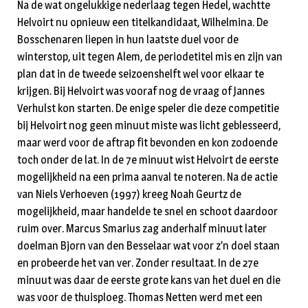
Na de wat ongelukkige nederlaag tegen Hedel, wachtte
Helvoirt nu opnieuw een titelkandidaat, Wilhelmina. De
Bosschenaren liepen in hun laatste duel voor de
winterstop, uit tegen Alem, de periodetitel mis en zijn van
plan dat in de tweede seizoenshelft wel voor elkaar te
krijgen. Bij Helvoirt was vooraf nog de vraag of Jannes
Verhulst kon starten. De enige speler die deze competitie
bij Helvoirt nog geen minuut miste was licht geblesseerd,
maar werd voor de aftrap fit bevonden en kon zodoende
toch onder de lat. In de 7e minuut wist Helvoirt de eerste
mogelijkheid na een prima aanval te noteren. Na de actie
van Niels Verhoeven (1997) kreeg Noah Geurtz de
mogelijkheid, maar handelde te snel en schoot daardoor
ruim over. Marcus Smarius zag anderhalf minuut later
doelman Bjorn van den Besselaar wat voor z’n doel staan
en probeerde het van ver. Zonder resultaat. In de 27e
minuut was daar de eerste grote kans van het duel en die
was voor de thuisploeg. Thomas Netten werd met een