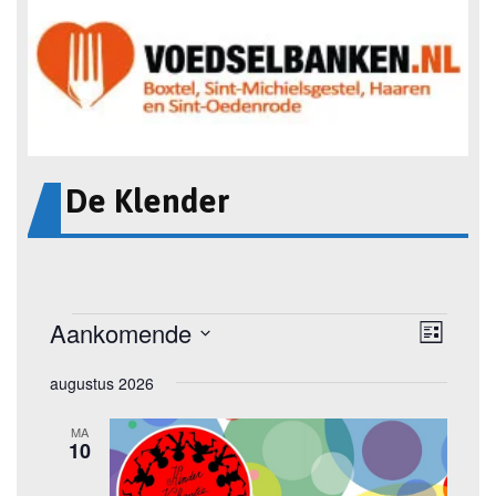
De Klender